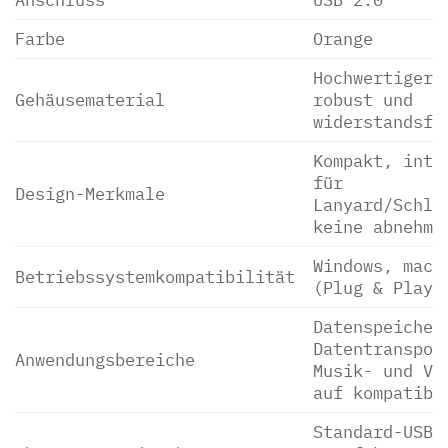
Farbe
Orange
Hochwertiger 
Gehäusematerial
robust und
widerstandsfä
Kompakt, inte
für
Design-Merkmale
Lanyard/Schlü
keine abnehmb
Windows, macO
Betriebssystemkompatibilität
(Plug & Play)
Datenspeicher
Datentranspor
Anwendungsbereiche
Musik- und Vi
auf kompatibl
Standard-USB-