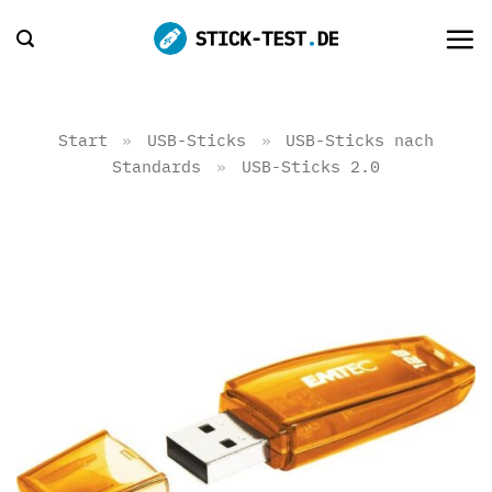
Zum
Inhalt
springen
Start
»
USB-Sticks
»
USB-Sticks nach
Standards
»
USB-Sticks 2.0