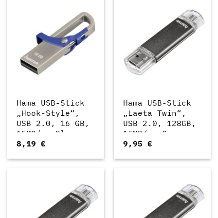
Hama USB-Stick
Hama USB-Stick
„Hook-Style“,
„Laeta Twin“,
USB 2.0, 16 GB,
USB 2.0, 128GB,
15MB/s, Blau
15MB/s, Grau
8,19
€
9,95
€
(00123920)
(00114872)