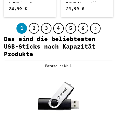
90MB/s, Bronze
100MB/s, Silber
24,99
€
21,99
€
(00124157)
(00182486)
1
2
3
4
5
6
Das sind die beliebtesten
USB-Sticks nach Kapazität
Produkte
1