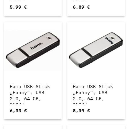
10MB/s,
10MB/s,
5,99
€
6,89
€
Schwarz/Silber
Schwarz/Silber
(00181081)
(00181082)
Hama USB-Stick
Hama USB-Stick
„Fancy“, USB
„Fancy“, USB
2.0, 64 GB,
2.0, 64 GB,
15MB/s,
15MB/s,
6,55
€
8,39
€
Schwarz/Silber
Schwarz/Silber
(00108062)
(00181083)