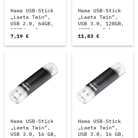
Hama USB-Stick
Hama USB-Stick
„Laeta Twin“,
„Laeta Twin“,
USB 2.0, 64GB,
USB 3.0, 128GB,
15MB/s, Grau
40MB/s, Schwarz
7,19
€
11,83
€
(00123926)
(00124001)
Hama USB-Stick
Hama USB-Stick
„Laeta Twin“,
„Laeta Twin“,
USB 3.0, 16 GB,
USB 3.0, 16 GB,