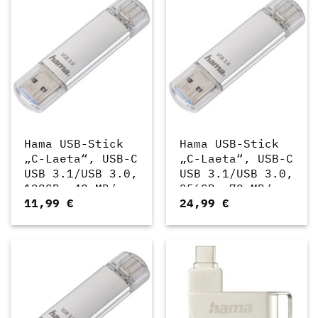
Hama USB-Stick
Hama USB-Stick
„C-Laeta“, USB-C
„C-Laeta“, USB-C
USB 3.1/USB 3.0,
USB 3.1/USB 3.0,
128GB, 40 MB/s,
256GB, 70 MB/s,
11,99
€
24,99
€
Silber
Silber
(00181073)
(00181075)