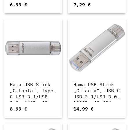
6,99
€
7,29
€
MB/s, Silber
MB/s, Silber
(00124161)
(00124162)
Hama USB-Stick
Hama USB-Stick
„C-Laeta“, Type-
„C-Laeta“, USB-C
C USB 3.1/USB
USB 3.1/USB 3.0,
3.0, 64GB, 40
128GB, 40 MB/s
8,99
€
14,99
€
MB/s, Silber
(00213109)
(00124163)