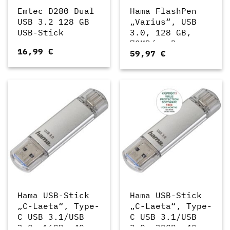
Emtec D280 Dual
Hama FlashPen
USB 3.2 128 GB
„Varius“, USB
USB-Stick
3.0, 128 GB,
70MB/s, Braun
16,99
€
59,97
€
(124167)
Hama USB-Stick
Hama USB-Stick
„C-Laeta“, Type-
„C-Laeta“, Type-
C USB 3.1/USB
C USB 3.1/USB
3.0, 16GB, 40
3.0, 32GB, 40