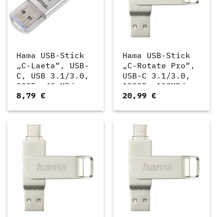
Hama USB-Stick
Hama USB-Stick
„C-Laeta“, USB-
„C-Rotate Pro“,
C, USB 3.1/3.0,
USB-C 3.1/3.0,
32GB, 40 MB/s
128GB, 100MB/s,
8,79
€
20,99
€
(00213107)
Silber
(00182491)