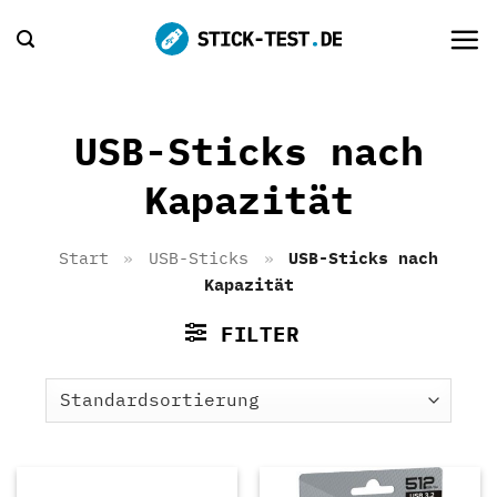
Zum
Inhalt
springen
USB-Sticks nach
Kapazität
Start
»
USB-Sticks
»
USB-Sticks nach
Kapazität
FILTER