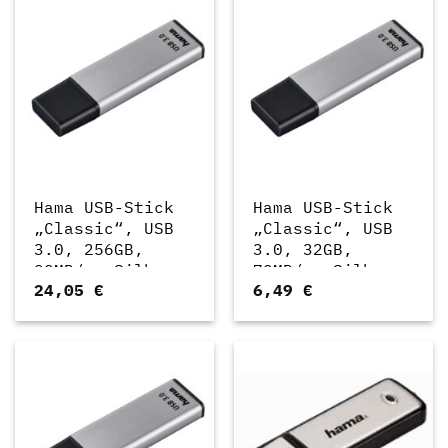
Hama USB-Stick
Hama USB-Stick
„Classic“, USB
„Classic“, USB
3.0, 256GB,
3.0, 32GB,
90MB/s, Silber
70MB/s, Silber
24,05
€
6,49
€
(00181055)
(00181052)