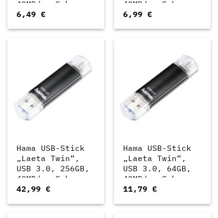
40MB/s, Schwarz
40MB/s, Schwarz
6,49
€
6,99
€
(00123998)
(00181096)
Hama USB-Stick
Hama USB-Stick
„Laeta Twin“,
„Laeta Twin“,
USB 3.0, 256GB,
USB 3.0, 64GB,
40MB/s, Schwarz
40MB/s, Schwarz
42,99
€
11,79
€
(00181071)
(00124000)