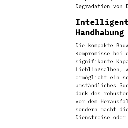
Degradation von 
Intelligen
Handhabung
Die kompakte Bau
Kompromisse bei 
signifikante Kap
Lieblingsalben, 
ermöglicht ein s
umständliches Su
dank des robuste
vor dem Herausfa
sondern macht di
Dienstreise oder