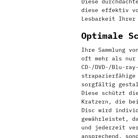
Diese durchdacht
diese effektiv v
Lesbarkeit Ihrer
Optimale S
Ihre Sammlung vo
oft mehr als nur
CD-/DVD-/Blu-ray
strapazierfähige
sorgfältig gesta
Diese schützt di
Kratzern, die be
Disc wird indivi
gewährleistet, d
und jederzeit ve
ansprechend, son