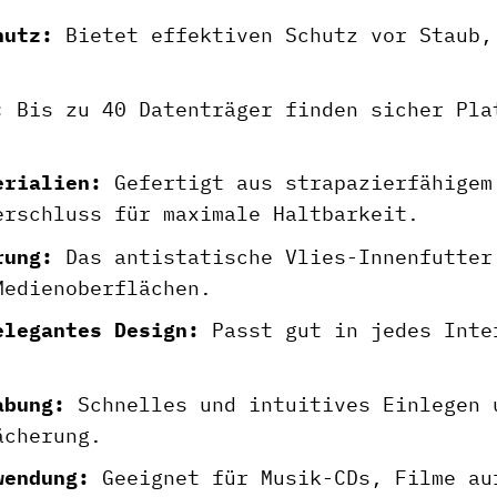
hutz:
Bietet effektiven Schutz vor Staub,
:
Bis zu 40 Datenträger finden sicher Pla
erialien:
Gefertigt aus strapazierfähigem
erschluss für maximale Haltbarkeit.
rung:
Das antistatische Vlies-Innenfutter
Medienoberflächen.
elegantes Design:
Passt gut in jedes Inte
.
abung:
Schnelles und intuitives Einlegen 
ächerung.
wendung:
Geeignet für Musik-CDs, Filme au