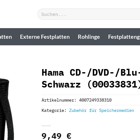
Suchen
nach:
atten
Externe Festplatten
Rohlinge
Festplatten
Hama CD-/DVD-/Blu
Schwarz (00033831
Artikelnummer:
4007249338310
Kategorie:
Zubehör für Speichermedien
9,49
€