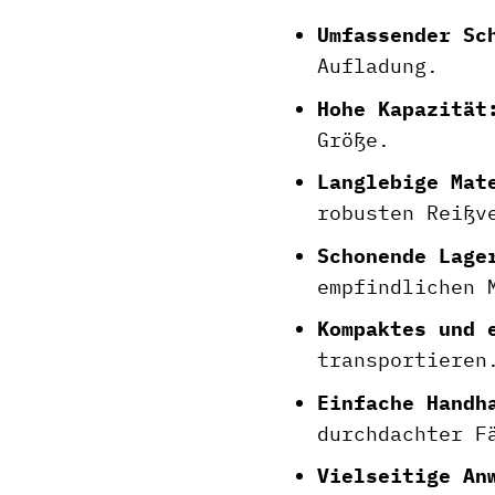
Umfassender Sc
Aufladung.
Hohe Kapazität
Größe.
Langlebige Mat
robusten Reißv
Schonende Lage
empfindlichen 
Kompaktes und 
transportieren
Einfache Handh
durchdachter F
Vielseitige An