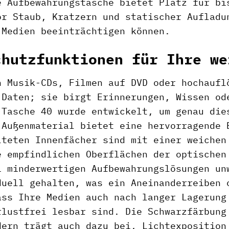
e Aufbewahrungstasche bietet Platz für bi
or Staub, Kratzern und statischer Aufladu
 Medien beeinträchtigen können.
chutzfunktionen für Ihre we
n Musik-CDs, Filmen auf DVD oder hochaufl
 Daten; sie birgt Erinnerungen, Wissen od
-Tasche 40 wurde entwickelt, um genau die
 Außenmaterial bietet eine hervorragende 
lteten Innenfächer sind mit einer weichen
e empfindlichen Oberflächen der optischen
i minderwertigen Aufbewahrungslösungen un
duell gehalten, was ein Aneinanderreiben 
ass Ihre Medien auch nach langer Lagerung
rlustfrei lesbar sind. Die Schwarzfärbung
dern trägt auch dazu bei, Lichtexposition