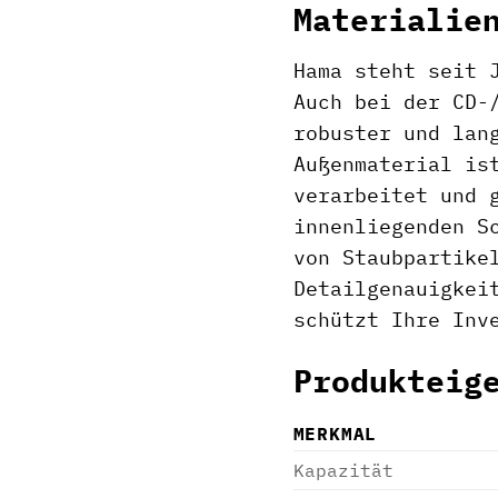
Materialie
Hama steht seit 
Auch bei der CD-
robuster und lan
Außenmaterial is
verarbeitet und 
innenliegenden S
von Staubpartike
Detailgenauigkei
schützt Ihre Inv
Produkteig
MERKMAL
Kapazität