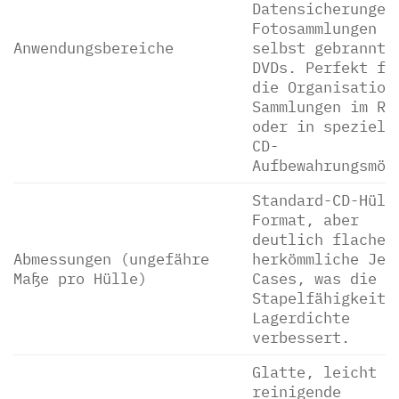
Datensicherungen
Fotosammlungen u
Anwendungsbereiche
selbst gebrannte
DVDs. Perfekt fü
die Organisation
Sammlungen im Re
oder in speziell
CD-
Aufbewahrungsmöb
Standard-CD-Hüll
Format, aber
deutlich flacher
Abmessungen (ungefähre
herkömmliche Jew
Maße pro Hülle)
Cases, was die
Stapelfähigkeit 
Lagerdichte
verbessert.
Glatte, leicht z
reinigende