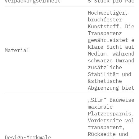
Verpackungseinheit
5 Stück pro Pack
Hochwertiger,
bruchfester
Kunststoff. Die
Transparenz
gewährleistet ei
klare Sicht auf 
Material
Medium, während 
schwarze Umrandu
zusätzliche
Stabilität und e
ästhetische
Abgrenzung biete
„Slim“-Bauweise 
maximale
Platzersparnis.
Vorderseite voll
transparent,
Rückseite und
Design-Merkmale