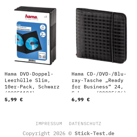
Hama DVD-Doppel-
Hama CD-/DVD-/Blu-
Leerhülle Slim,
ray-Tasche „Ready
10er-Pack, Schwarz
for Business“ 24,
(00051184)
Schwarz (00095606)
5,99
€
6,99
€
IMPRESSUM
DATENSCHUTZ
Copyright 2026 ©
Stick-Test.de