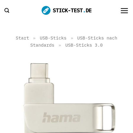
Zum
Inhalt
springen
Start
»
USB-Sticks
»
USB-Sticks nach
Standards
»
USB-Sticks 3.0