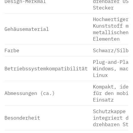
Design-Merkmal
drehbarer USB
Stecker
Hochwertiger
Kunststoff mi
Gehäusematerial
metallischen
Elementen
Farbe
Schwarz/Silbe
Plug-and-Play
Betriebssystemkompatibilität
Windows, macO
Linux
Kompakt, idea
Abmessungen (ca.)
für den mobil
Einsatz
Schutzkappe
Besonderheit
integriert du
drehbaren Ste