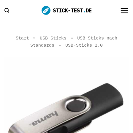
Zum
Inhalt
springen
Start
»
USB-Sticks
»
USB-Sticks nach
Standards
»
USB-Sticks 2.0