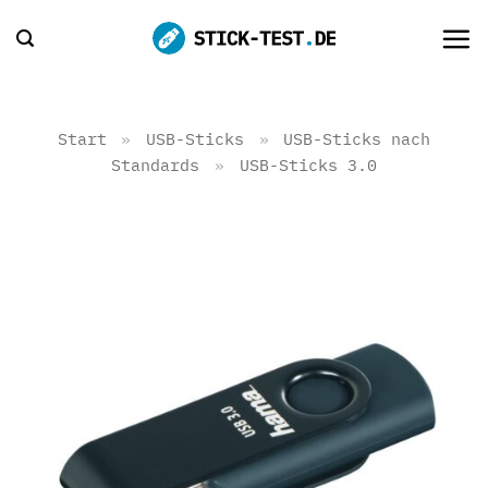
Zum
Inhalt
springen
Start
»
USB-Sticks
»
USB-Sticks nach
Standards
»
USB-Sticks 3.0