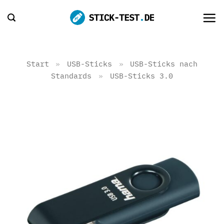
Zum
Inhalt
springen
Start
»
USB-Sticks
»
USB-Sticks nach
Standards
»
USB-Sticks 3.0