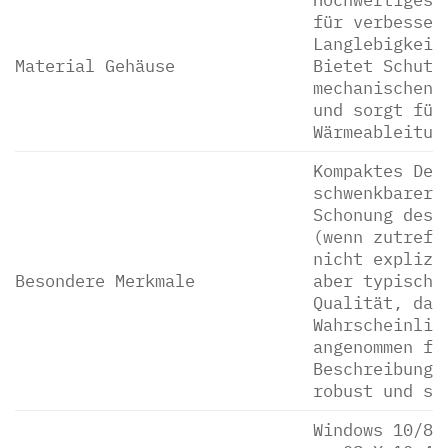
für verbesser
Langlebigkeit
Material Gehäuse
Bietet Schutz
mechanischen 
und sorgt für
Wärmeableitun
Kompaktes Des
schwenkbarer 
Schonung des 
(wenn zutreff
nicht explizi
Besondere Merkmale
aber typisch 
Qualität, dah
Wahrscheinlic
angenommen fü
Beschreibung 
robust und st
Windows 10/8/