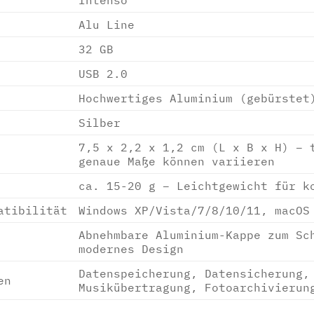
Alu Line
32 GB
USB 2.0
Hochwertiges Aluminium (gebürstet
Silber
7,5 x 2,2 x 1,2 cm (L x B x H) – 
genaue Maße können variieren
ca. 15-20 g – Leichtgewicht für k
atibilität
Windows XP/Vista/7/8/10/11, macOS
Abnehmbare Aluminium-Kappe zum Sc
modernes Design
Datenspeicherung, Datensicherung,
en
Musikübertragung, Fotoarchivierun