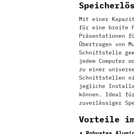
Speicherlö
Mit einer Kapazi
für eine breite 
Präsentationen f
Übertragen von M
Schnittstelle ge
jedem Computer o
zu einer univers
Schnittstellen n
jegliche Install
können. Ideal fü
zuverlässiger Sp
Vorteile i
Robustes Alumi