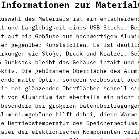
 Informationen zur Material
Auswahl des Materials ist ein entscheiden
it und Langlebigkeit eines USB-Sticks. Be
nt auf ein Gehäuse aus hochwertigem Alumi
len gegenüber Kunststoffen. Es ist deutli
irkungen wie Stöße, Druck und Kratzer. Se
m Rucksack bleibt das Gehäuse intakt und 
ektiv. Die gebürstete Oberfläche des Alum
hende matte Optik, sondern verbessert auc
die bei glänzenden Oberflächen schnell si
it von Aluminium ist ebenfalls ein nicht 
sbesondere bei größeren Datenübertragunge
Aluminiumgehäuse hilft dabei, diese Wärme
ie Betriebstemperatur des Speichermediums
dauer der elektronischen Komponenten verl