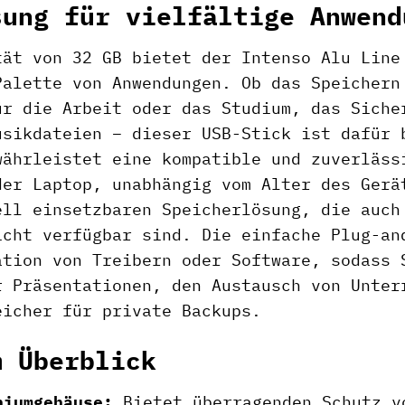
sung für vielfältige Anwend
tät von 32 GB bietet der Intenso Alu Line
Palette von Anwendungen. Ob das Speichern
ür die Arbeit oder das Studium, das Siche
usikdateien – dieser USB-Stick ist dafür 
währleistet eine kompatible und zuverläss
der Laptop, unabhängig vom Alter des Gerä
ell einsetzbaren Speicherlösung, die auch
icht verfügbar sind. Die einfache Plug-an
ation von Treibern oder Software, sodass 
r Präsentationen, den Austausch von Unter
eicher für private Backups.
m Überblick
niumgehäuse:
Bietet überragenden Schutz v