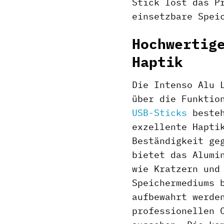
Stick löst das P
einsetzbare Spei
Hochwertig
Haptik
Die Intenso Alu 
über die Funktio
USB-Sticks
besteh
exzellente Hapti
Beständigkeit ge
bietet das Alumi
wie Kratzern und
Speichermediums 
aufbewahrt werde
professionellen 