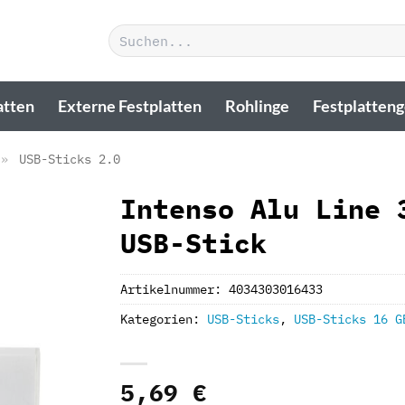
Suchen
nach:
atten
Externe Festplatten
Rohlinge
Festplatten
»
USB-Sticks 2.0
Intenso Alu Line 
USB-Stick
Artikelnummer:
4034303016433
Kategorien:
USB-Sticks
,
USB-Sticks 16 G
5,69
€