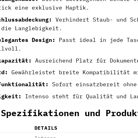
tick eine exklusive Haptik.
chlussabdeckung:
Verhindert Staub- und Sc
 die Langlebigkeit.
elegantes Design:
Passt ideal in jede Tas
ilvoll.
kapazität:
Ausreichend Platz für Dokument
rd:
Gewährleistet breite Kompatibilität m
Funktionalität:
Sofort einsatzbereit ohne
igkeit:
Intenso steht für Qualität und La
 Spezifikationen und Produk
DETAILS
Intenso