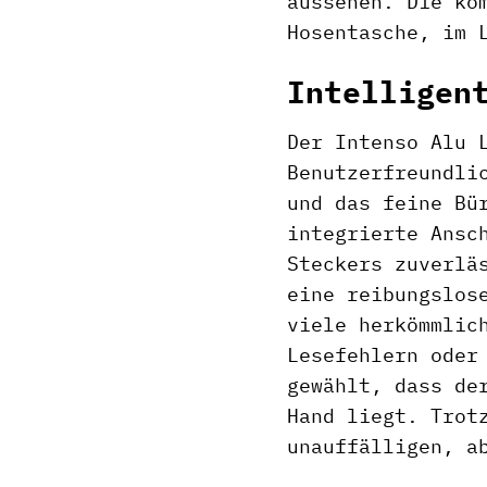
aussehen. Die ko
Hosentasche, im 
Intelligen
Der Intenso Alu 
Benutzerfreundli
und das feine Bü
integrierte Ansc
Steckers zuverlä
eine reibungslos
viele herkömmlic
Lesefehlern oder
gewählt, dass de
Hand liegt. Trot
unauffälligen, a