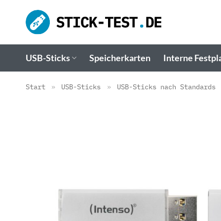
Zum
Inhalt
springen
USB-Sticks
Speicherkarten
Interne Festpl
Start
»
USB-Sticks
»
USB-Sticks nach Standards