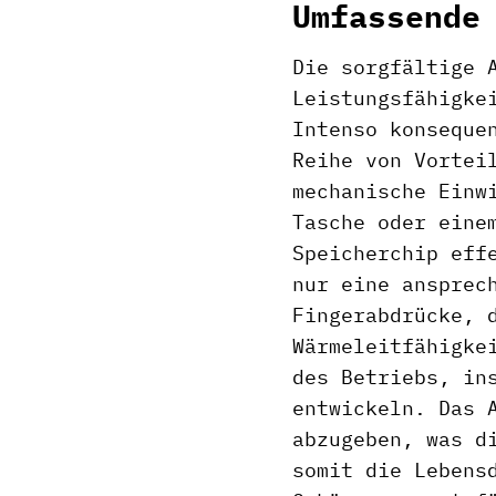
Umfassende
Die sorgfältige 
Leistungsfähigke
Intenso konseque
Reihe von Vortei
mechanische Einw
Tasche oder eine
Speicherchip eff
nur eine ansprec
Fingerabdrücke, 
Wärmeleitfähigke
des Betriebs, in
entwickeln. Das 
abzugeben, was d
somit die Lebens