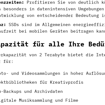
enzzeiten:
Profitieren Sie von deutlich k
s besonders in datenintensiven Umgebungen
ntwicklung von entscheidender Bedeutung i
nz:
SSDs sind im Allgemeinen energieeffiz
aufzeit bei mobilen Geräten beitragen kan
apazität für alle Ihre Bedü
erkapazität von 2 Terabyte bietet die Int
z für:
oto- und Videosammlungen in hoher Auflösu
ektbibliotheken für Kreativprofis
m-Backups und Archivdaten
igitale Musiksammlung und Filme