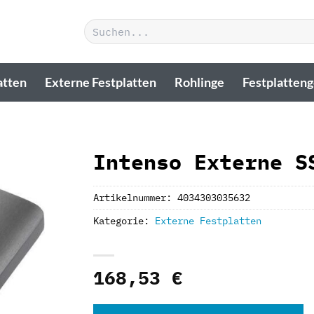
Suchen
nach:
atten
Externe Festplatten
Rohlinge
Festplatten
Intenso Externe S
Artikelnummer:
4034303035632
Kategorie:
Externe Festplatten
168,53
€