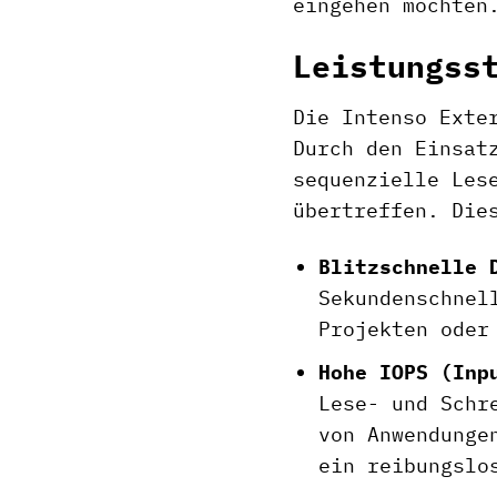
eingehen möchten
Leistungss
Die Intenso Exte
Durch den Einsat
sequenzielle Les
übertreffen. Die
Blitzschnelle 
Sekundenschnel
Projekten oder
Hohe IOPS (Inp
Lese- und Schr
von Anwendunge
ein reibungslo