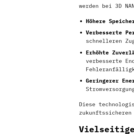
werden bei 3D NA
Höhere Speiche
Verbesserte Pe
schnelleren Zu
Erhöhte Zuverl
verbesserte En
Fehleranfällig
Geringerer Ene
Stromversorgun
Diese technologi
zukunftssicheren
Vielseitig