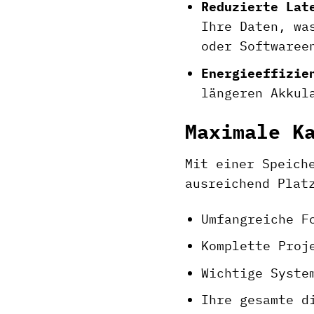
Reduzierte Lat
Ihre Daten, wa
oder Softwaree
Energieeffizie
längeren Akkul
Maximale K
Mit einer Speich
ausreichend Plat
Umfangreiche F
Komplette Proj
Wichtige Syste
Ihre gesamte d