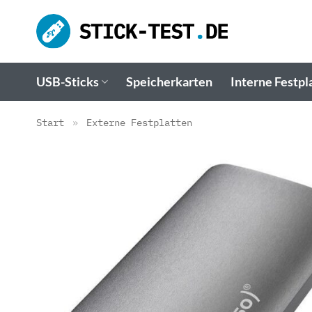
Zum
Inhalt
springen
USB-Sticks
Speicherkarten
Interne Festpl
Start
»
Externe Festplatten