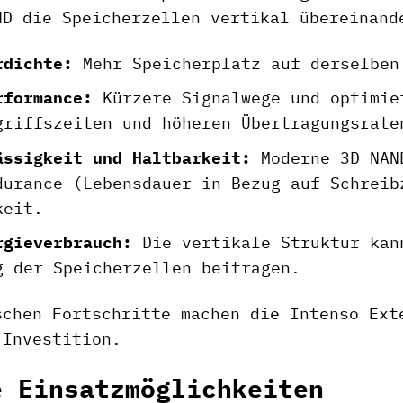
ND die Speicherzellen vertikal übereinand
rdichte:
Mehr Speicherplatz auf derselben
rformance:
Kürzere Signalwege und optimie
griffszeiten und höheren Übertragungsrate
ässigkeit und Haltbarkeit:
Moderne 3D NAND
durance (Lebensdauer in Bezug auf Schreib
keit.
rgieverbrauch:
Die vertikale Struktur kan
g der Speicherzellen beitragen.
schen Fortschritte machen die Intenso Ext
 Investition.
e Einsatzmöglichkeiten