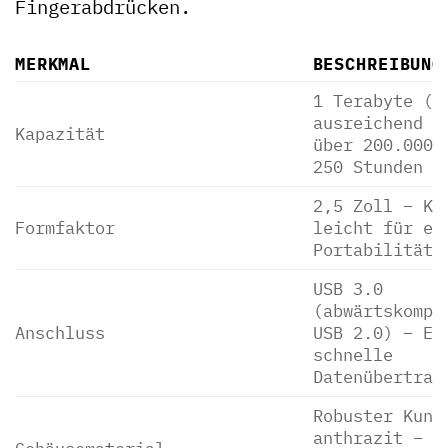
Fingerabdrücken.
MERKMAL
BESCHREIBUNG
1 Terabyte (T
ausreichend P
Kapazität
über 200.000 
250 Stunden H
2,5 Zoll – Ko
Formfaktor
leicht für ei
Portabilität.
USB 3.0
(abwärtskompa
Anschluss
USB 2.0) – Er
schnelle
Datenübertrag
Robuster Kuns
anthrazit – B