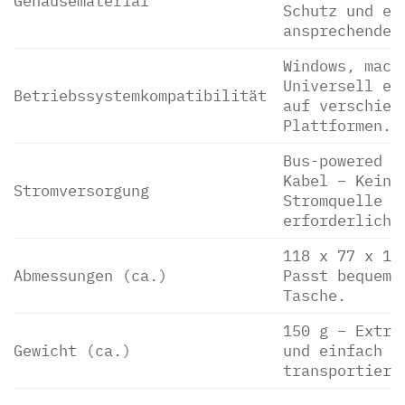
Gehäusematerial
Schutz und ei
ansprechende 
Windows, macO
Universell ei
Betriebssystemkompatibilität
auf verschied
Plattformen.
Bus-powered ü
Kabel – Keine
Stromversorgung
Stromquelle
erforderlich.
118 x 77 x 15
Abmessungen (ca.)
Passt bequem 
Tasche.
150 g – Extre
Gewicht (ca.)
und einfach z
transportiere