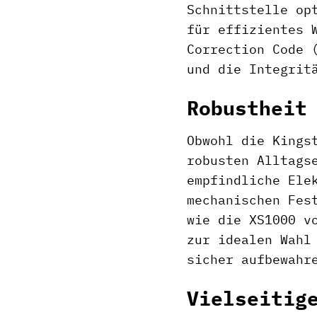
Schnittstelle op
für effizientes 
Correction Code 
und die Integrit
Robustheit
Obwohl die Kings
robusten Alltags
empfindliche Ele
mechanischen Fes
wie die XS1000 v
zur idealen Wahl
sicher aufbewahr
Vielseitig