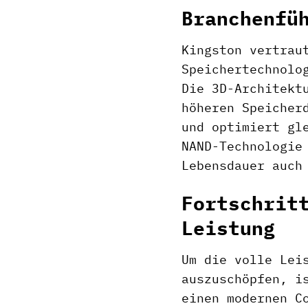
Branchenfü
Kingston vertrau
Speichertechnolo
Die 3D-Architekt
höheren Speicher
und optimiert gl
NAND-Technologie
Lebensdauer auch
Fortschrit
Leistung
Um die volle Lei
auszuschöpfen, i
einen modernen C