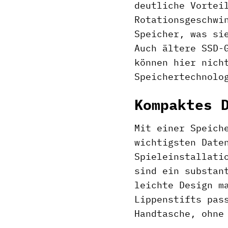
deutliche Vortei
Rotationsgeschwi
Speicher, was si
Auch ältere SSD-
können hier nich
Speichertechnolo
Kompaktes 
Mit einer Speich
wichtigsten Date
Spieleinstallati
sind ein substan
leichte Design m
Lippenstifts pas
Handtasche, ohne