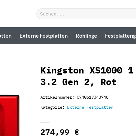
Suchen
nach:
atten
Externe Festplatten
Rohlinge
Festplatten
Kingston XS1000 1
3.2 Gen 2, Rot
Artikelnummer:
0740617343748
Kategorie:
Externe Festplatten
274,99
€