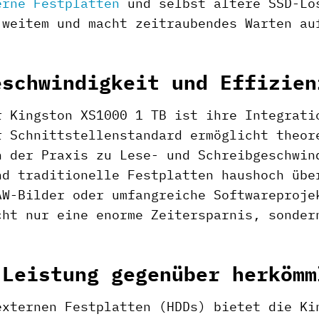
erne Festplatten
und selbst ältere SSD-Lös
 weitem und macht zeitraubendes Warten au
eschwindigkeit und Effizien
r Kingston XS1000 1 TB ist ihre Integrati
r Schnittstellenstandard ermöglicht theor
n der Praxis zu Lese- und Schreibgeschwin
nd traditionelle Festplatten haushoch übe
AW-Bilder oder umfangreiche Softwareproje
cht nur eine enorme Zeitersparnis, sonder
 Leistung gegenüber herkömm
externen Festplatten (HDDs) bietet die Ki