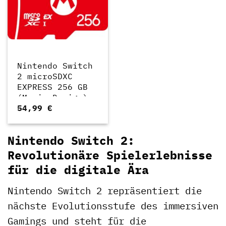
Nintendo Switch
2 microSDXC
EXPRESS 256 GB
(Mario Design)
54,99
€
Speicherkarte
(256 GB)
Nintendo Switch 2:
Revolutionäre Spielerlebnisse
für die digitale Ära
Nintendo Switch 2 repräsentiert die
nächste Evolutionsstufe des immersiven
Gamings und steht für die