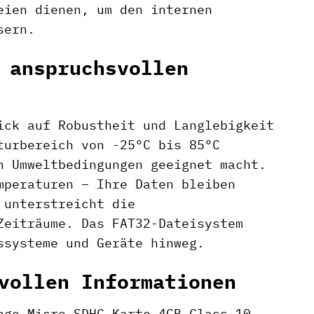
eien dienen, um den internen
sern.
 anspruchsvollen
ick auf Robustheit und Langlebigkeit
turbereich von -25°C bis 85°C
n Umweltbedingungen geeignet macht.
mperaturen – Ihre Daten bleiben
 unterstreicht die
Zeiträume. Das FAT32-Dateisystem
ssysteme und Geräte hinweg.
vollen Informationen
nge Micro SDHC Karte 4GB Class 10