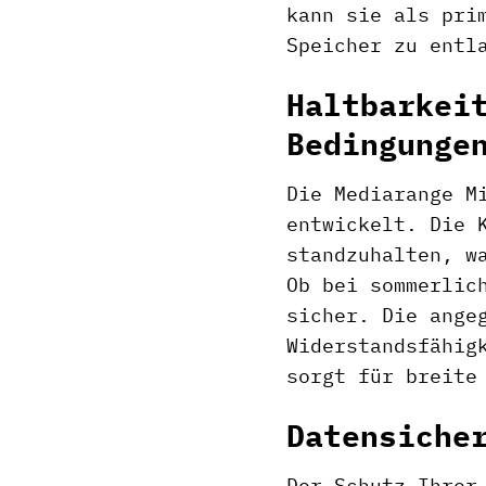
kann sie als pri
Speicher zu entl
Haltbarkei
Bedingunge
Die Mediarange M
entwickelt. Die 
standzuhalten, w
Ob bei sommerlic
sicher. Die ange
Widerstandsfähig
sorgt für breite
Datensiche
Der Schutz Ihrer