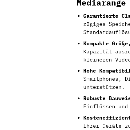
Mediarange
Garantierte Cl
zügiges Speich
Standardauflös
Kompakte Größe
Kapazität ausr
kleineren Vide
Hohe Kompatibi
Smartphones, D
unterstützen.
Robuste Bauwei
Einflüssen und
Kosteneffizien
Ihrer Geräte z