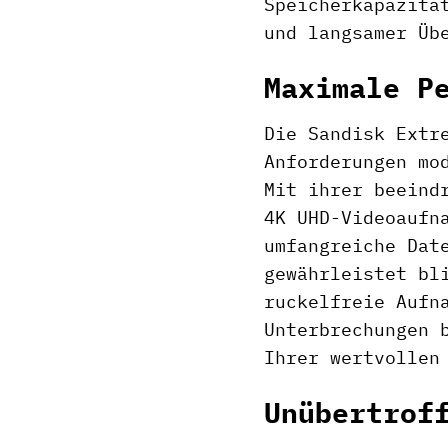
Speicherkapazitä
und langsamer Üb
Maximale P
Die Sandisk Extr
Anforderungen mo
Mit ihrer beeind
4K UHD-Videoaufn
umfangreiche Dat
gewährleistet bl
ruckelfreie Aufn
Unterbrechungen 
Ihrer wertvollen
Unübertrof