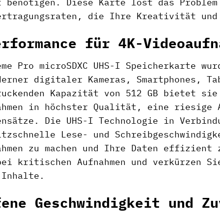
t benötigen. Diese Karte löst das Problem
ertragungsraten, die Ihre Kreativität und
erformance für 4K-Videoaufn
eme Pro microSDXC UHS-I Speicherkarte wur
derner digitaler Kameras, Smartphones, Ta
ruckenden Kapazität von 512 GB bietet sie
ahmen in höchster Qualität, eine riesige 
ensätze. Die UHS-I Technologie in Verbind
itzschnelle Lese- und Schreibgeschwindigk
ahmen zu machen und Ihre Daten effizient 
bei kritischen Aufnahmen und verkürzen Si
 Inhalte.
fene Geschwindigkeit und Zu