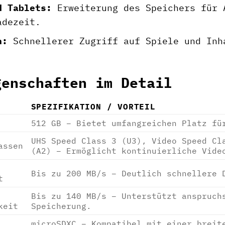
d Tablets:
Erweiterung des Speichers für 
adezeit.
n:
Schnellerer Zugriff auf Spiele und Inh
genschaften im Detail
SPEZIFIKATION / VORTEIL
512 GB – Bietet umfangreichen Platz fü
UHS Speed Class 3 (U3), Video Speed Cl
assen
(A2) – Ermöglicht kontinuierliche Vide
Bis zu 200 MB/s – Deutlich schnellere 
t
Bis zu 140 MB/s – Unterstützt anspruch
keit
Speicherung.
microSDXC – Kompatibel mit einer breit