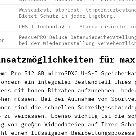
Wasserfest, stoßfest, temperaturbestän
Bietet Schutz in jeder Umgebung.
UHS-I Technologie – Standardisierte Le
RescuePRO Deluxe Datenwiederherstellun
on
bei der Wiederherstellung versehentlic
insatzmöglichkeiten für max
eme Pro 512 GB microSDXC UHS-I Speicherka
sondern ein integraler Bestandteil Ihres 
deos mit hohen Bitraten aufzunehmen, bede
ehen müssen. Bei der Aufnahme von Sportve
onen sind die schnellen Schreibgeschwindi
e zu verpassen. Ebenso wichtig ist die sc
ng von großen Videodateien auf Ihren Schn
cht einen flüssigeren Bearbeitungsprozess