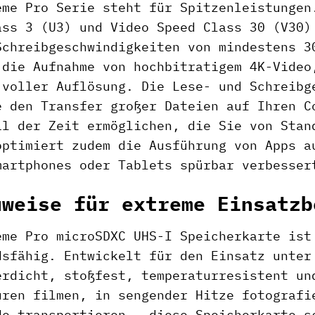
eme Pro Serie steht für Spitzenleistungen
ass 3 (U3) und Video Speed Class 30 (V30)
Schreibgeschwindigkeiten von mindestens 3
 die Aufnahme von hochbitratigem 4K-Video
 voller Auflösung. Die Lese- und Schreibg
e den Transfer großer Dateien auf Ihren C
il der Zeit ermöglichen, die Sie von Stan
optimiert zudem die Ausführung von Apps a
martphones oder Tablets spürbar verbesser
uweise für extreme Einsatzb
eme Pro microSDXC UHS-I Speicherkarte ist
dsfähig. Entwickelt für den Einsatz unter
erdicht, stoßfest, temperaturresistent un
uren filmen, in sengender Hitze fotografi
de transportieren – diese Speicherkarte s