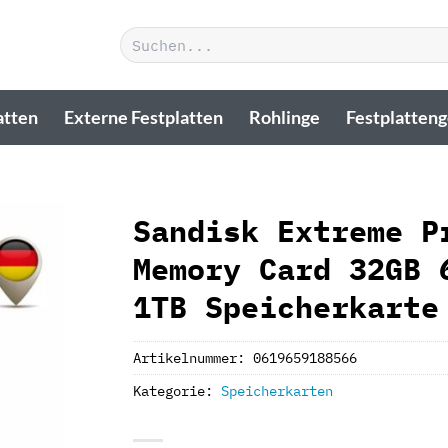
Suchen
nach:
atten
Externe Festplatten
Rohlinge
Festplatten
Sandisk Extreme P
Memory Card 32GB 
1TB Speicherkarte
Artikelnummer:
0619659188566
Kategorie:
Speicherkarten