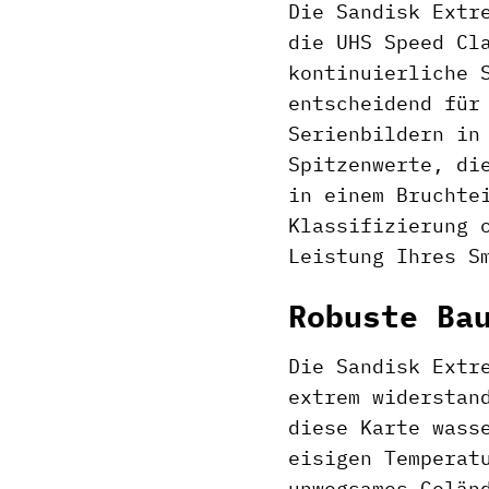
Die Sandisk Extr
die UHS Speed Cl
kontinuierliche 
entscheidend für
Serienbildern in
Spitzenwerte, di
in einem Bruchte
Klassifizierung 
Leistung Ihres S
Robuste Ba
Die Sandisk Extr
extrem widerstan
diese Karte wass
eisigen Temperat
unwegsames Gelän