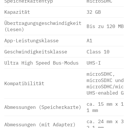
Speicherkartentyp
microSDHC
Kapazität
32 GB
Übertragungsgeschwindigkeit
Bis zu 120 MB/
(Lesen)
App-Leistungsklasse
A1
Geschwindigkeitsklasse
Class 10
Ultra High Speed Bus-Modus
UHS-I
microSDHC,
microSDXC und
Kompatibilität
microSDHC/micr
UHS-enabled Ge
ca. 15 mm x 11
Abmessungen (Speicherkarte)
1 mm
ca. 24 mm x 32
Abmessungen (mit Adapter)
2,1 mm