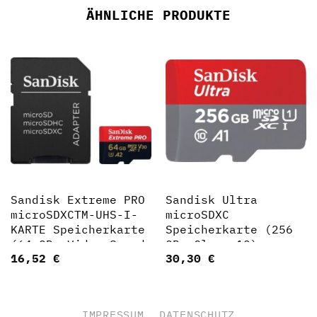
ÄHNLICHE PRODUKTE
Sandisk Extreme PRO
Sandisk Ultra
microSDXCTM-UHS-I-
microSDXC
KARTE Speicherkarte
Speicherkarte (256
(64 GB, Video Speed
GB, Class 10)
16,52
€
30,30
€
Class 30 (V30)/UHS
Speed Class 3 (U3),
200 MB/s
Lesegeschwindigkeit)
IMPRESSUM
DATENSCHUTZ