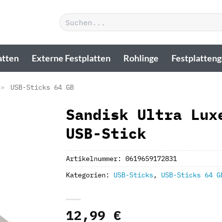
Suchen
nach:
atten
Externe Festplatten
Rohlinge
Festplatten
»
USB-Sticks 64 GB
Sandisk Ultra Lux
USB-Stick
Artikelnummer:
0619659172831
Kategorien:
USB-Sticks
,
USB-Sticks 64 G
12,99
€