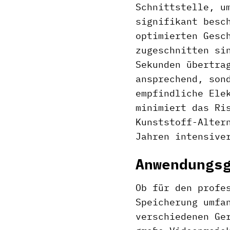
Schnittstelle, u
signifikant besc
optimierten Gesc
zugeschnitten si
Sekunden übertra
ansprechend, son
empfindliche Ele
minimiert das Ri
Kunststoff-Alter
Jahren intensive
Anwendungs
Ob für den profe
Speicherung umfa
verschiedenen Ge