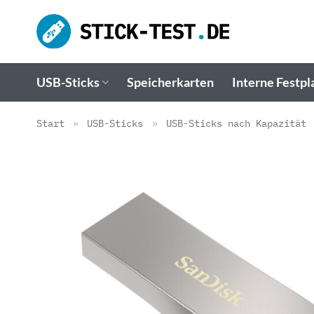
Zum
Inhalt
springen
USB-Sticks
Speicherkarten
Interne Festpl
Start
»
USB-Sticks
»
USB-Sticks nach Kapazität