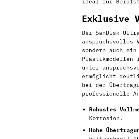
ideal für Berufs
Exklusive 
Der SanDisk Ultr
anspruchsvolles 
sondern auch ein
Plastikmodellen 
unter anspruchsv
ermöglicht deutl
bei der Übertrag
professionelle A
Robustes Vollm
Korrosion.
Hohe Übertragu
blitzschnell ü