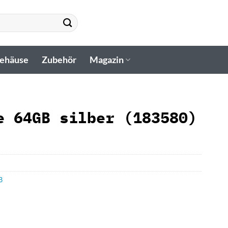
gehäuse
Zubehör
Magazin
e 64GB silber (183580)
B