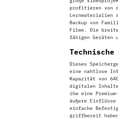
große Videoproje
profitieren von 
Lernmaterialien 
Backup von Famil
Filme. Die breit
fähigen Geräten 
Technische
Dieses Speicherg
eine nahtlose In
Kapazität von 64
digitalen Inhalt
ihm eine Premium
äußere Einflüsse
einfache Befesti
griffbereit habe