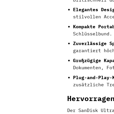
Elegantes Desi
stilvollen Acc
Kompakte Porta
Schlüsselbund.
Zuverlässige S
garantiert höc
Großzügige Kap
Dokumenten, Fo
Plug-and-Play-
zusätzliche Tr
Hervorrage
Der SanDisk Ultr