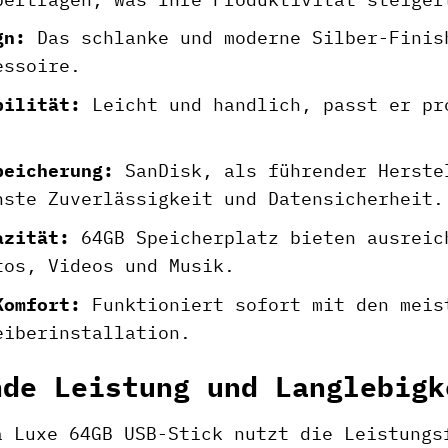
gn:
Das schlanke und moderne Silber-Finis
essoire.
bilität:
Leicht und handlich, passt er pr
peicherung:
SanDisk, als führender Herste
hste Zuverlässigkeit und Datensicherheit.
azität:
64GB Speicherplatz bieten ausreic
tos, Videos und Musik.
Komfort:
Funktioniert sofort mit den meis
eiberinstallation.
nde Leistung und Langlebigk
a Luxe 64GB USB-Stick nutzt die Leistungs