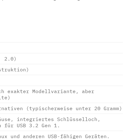
, 2.0)
struktion)
ch exakter Modellvariante, aber
ite)
rnativen (typischerweise unter 20 Gramm)
äuse, integriertes Schlüsselloch,
n für USB 3.2 Gen 1.
nux und anderen USB-fähigen Geräten.