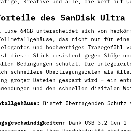
tätige, Kreative und alle, die Wert auf Q
Vorteile des SanDisk Ultra 
a Luxe 64GB unterscheidet sich von herkö
Vollmetallgehäuse, das nicht nur für eine
 elegantes und hochwertiges Tragegefühl v
ist dieser Stick resistent gegen Stöße un
ollen Bedingungen schützt. Die integriert
ich schnellere Übertragungsraten als älte
ung großer Dateien gespart wird – ein ent
nwendungen und den schnellen digitalen Wo
etallgehäuse:
Bietet überragenden Schutz 
ngsgeschwindigkeiten:
Dank USB 3.2 Gen 1 (
bertragen, was Ihre Produktivität steiger