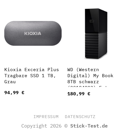
Kioxia Exceria Plus
WD (Western
Tragbare SSD 1 TB,
Digital) My Book
Grau
8TB schwarz
(00184803) Externe
94,99
€
180,99
€
HDD-Festplatte
IMPRESSUM
DATENSCHUTZ
Copyright 2026 ©
Stick-Test.de