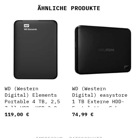
ÄHNLICHE PRODUKTE
WD (Western
WD (Western
Digital) Elements
Digital) easystore
Portable 4 TB, 2,5
1 TB Externe HDD-
Zoll HDD, USB 3.0,
Festplatte, Schwarz
119,00
€
74,99
€
Schwarz (00184860)