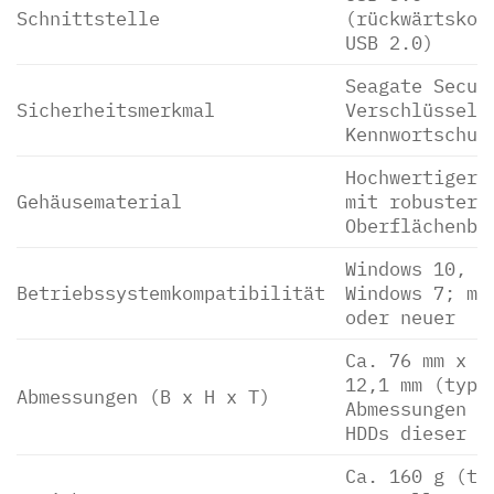
Schnittstelle
(rückwärtskom
USB 2.0)
Seagate Secur
Sicherheitsmerkmal
Verschlüsselu
Kennwortschut
Hochwertiger 
Gehäusematerial
mit robuster
Oberflächenbe
Windows 10, W
Betriebssystemkompatibilität
Windows 7; ma
oder neuer
Ca. 76 mm x 1
12,1 mm (typi
Abmessungen (B x H x T)
Abmessungen f
HDDs dieser K
Ca. 160 g (ty