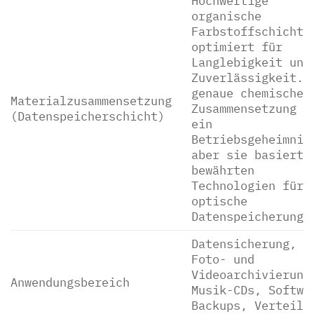
Hochwertige
organische
Farbstoffschicht,
optimiert für
Langlebigkeit und
Zuverlässigkeit. 
genaue chemische
Materialzusammensetzung
Zusammensetzung i
(Datenspeicherschicht)
ein
Betriebsgeheimnis
aber sie basiert 
bewährten
Technologien für
optische
Datenspeicherung.
Datensicherung,
Foto- und
Videoarchivierung
Anwendungsbereich
Musik-CDs, Softwa
Backups, Verteilu