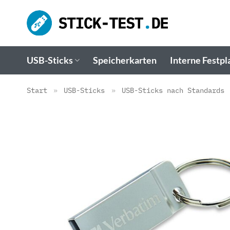
Zum
Inhalt
springen
USB-Sticks
Speicherkarten
Interne Festpl
Start
»
USB-Sticks
»
USB-Sticks nach Standards