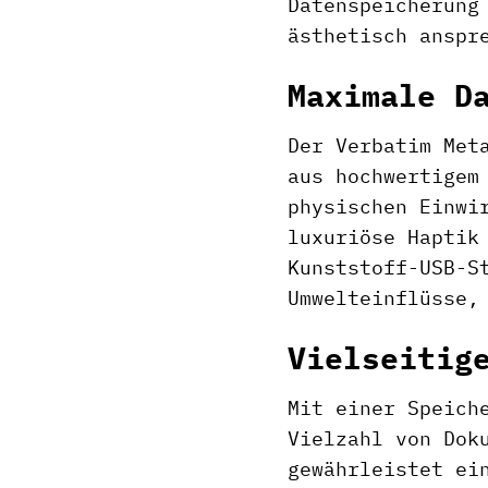
Datenspeicherung
ästhetisch anspr
Maximale D
Der Verbatim Met
aus hochwertigem
physischen Einwi
luxuriöse Haptik
Kunststoff-USB-S
Umwelteinflüsse,
Vielseitig
Mit einer Speich
Vielzahl von Dok
gewährleistet ei