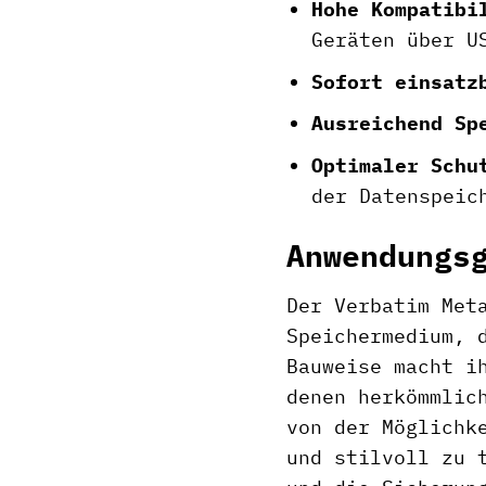
Hohe Kompatibi
Geräten über U
Sofort einsatz
Ausreichend Sp
Optimaler Schu
der Datenspeic
Anwendungs
Der Verbatim Met
Speichermedium, 
Bauweise macht i
denen herkömmlic
von der Möglichk
und stilvoll zu 