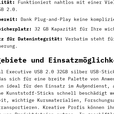
lität:
Funktioniert nahtlos mit einer Vie
SB 2.0.
bereit:
Dank Plug-and-Play keine komplizi
eicherplatz:
32 GB Kapazität für Ihre wic
tz für Datenintegrität:
Verbatim steht für
herung.
gebiete und Einsatzmöglichk
al Executive USB 2.0 32GB silber USB-Stic
das sich für eine breite Palette von Anwe
hn ideal für den Einsatz im Außendienst, 
he Kunststoff-Sticks schnell beschädigt w
eit, wichtige Kursmaterialien, Forschungs
transportieren. Kreative Profis können ih