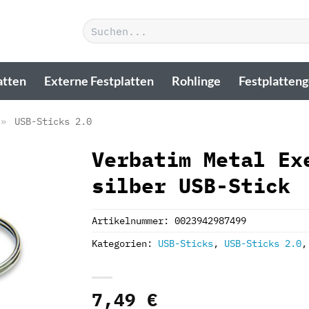
Suchen
nach:
atten
Externe Festplatten
Rohlinge
Festplatten
»
USB-Sticks 2.0
Verbatim Metal Ex
silber USB-Stick
Artikelnummer:
0023942987499
Kategorien:
USB-Sticks
,
USB-Sticks 2.0
7,49
€