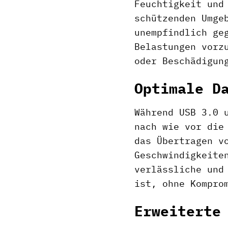
Feuchtigkeit und
schützenden Umge
unempfindlich ge
Belastungen vorz
oder Beschädigun
Optimale D
Während USB 3.0 
nach wie vor die
das Übertragen v
Geschwindigkeite
verlässliche und
ist, ohne Kompro
Erweiterte