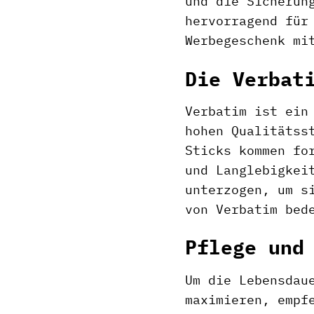
und die Sicherun
hervorragend für
Werbegeschenk mi
Die Verbat
Verbatim ist ein
hohen Qualitätss
Sticks kommen fo
und Langlebigkei
unterzogen, um s
von Verbatim bed
Pflege und
Um die Lebensdau
maximieren, empf