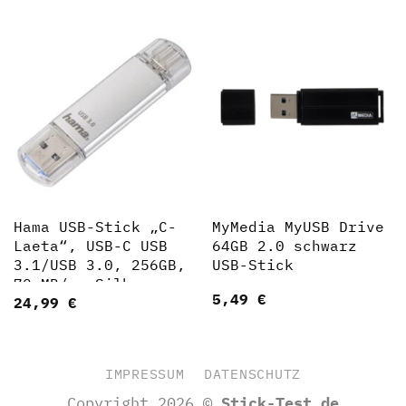
Hama USB-Stick „C-
MyMedia MyUSB Drive
Laeta“, USB-C USB
64GB 2.0 schwarz
3.1/USB 3.0, 256GB,
USB-Stick
70 MB/s, Silber
5,49
€
24,99
€
(00181075)
IMPRESSUM
DATENSCHUTZ
Copyright 2026 ©
Stick-Test.de