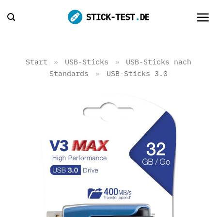
Zum
Inhalt
springen
Start
»
USB-Sticks
»
USB-Sticks nach
Standards
»
USB-Sticks 3.0