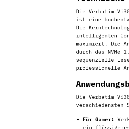
Die Verbatim Vi3
ist eine hochent
Die Kerntechnolo
intelligenten Co
maximiert. Die A
durch das NVMe 1
sequenzielle Les
professionelle A
Anwendungs
Die Verbatim Vi3
verschiedensten 
Für Gamer:
Verk
ein flüssigere