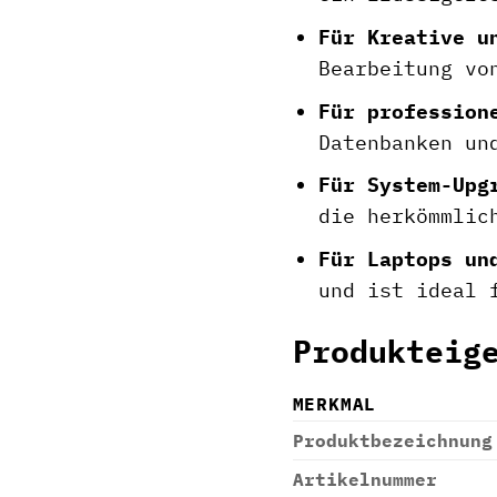
Für Kreative u
Bearbeitung vo
Für profession
Datenbanken un
Für System-Upg
die herkömmlic
Für Laptops un
und ist ideal 
Produkteig
MERKMAL
Produktbezeichnung
Artikelnummer