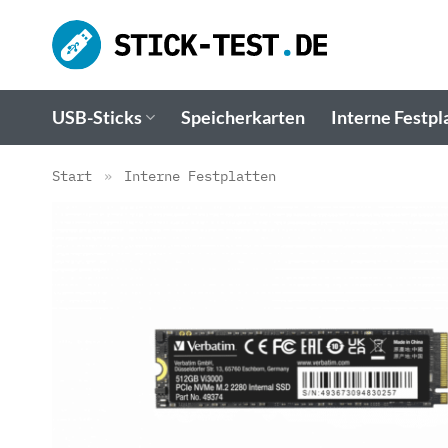
Zum
Inhalt
springen
USB-Sticks
Speicherkarten
Interne Festpl
Start
»
Interne Festplatten