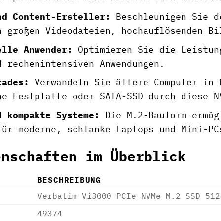
nd Content-Ersteller:
Beschleunigen Sie d
n großen Videodateien, hochauflösenden Bi
elle Anwender:
Optimieren Sie die Leistun
d rechenintensiven Anwendungen.
rades:
Verwandeln Sie ältere Computer in 
he Festplatte oder SATA-SSD durch diese N
d kompakte Systeme:
Die M.2-Bauform ermögl
für moderne, schlanke Laptops und Mini-PC
enschaften im Überblick
BESCHREIBUNG
Verbatim Vi3000 PCIe NVMe M.2 SSD 512
49374