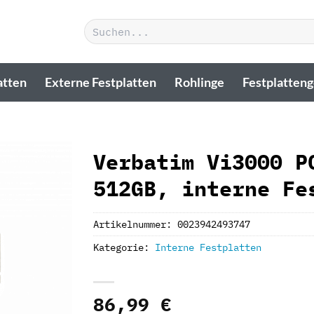
Suchen
nach:
atten
Externe Festplatten
Rohlinge
Festplatten
Verbatim Vi3000 P
512GB, interne Fe
Artikelnummer:
0023942493747
Kategorie:
Interne Festplatten
86,99
€