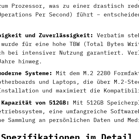
zum Prozessor, was zu einer drastisch red
Operations Per Second) führt – entscheide
bigkeit und Zuverlässigkeit:
Verbatim steh
 wurde für eine hohe TBW (Total Bytes Wri
ch bei intensiver Nutzung garantiert. Ver
Jahre hinweg.
moderne Systeme:
Mit dem M.2 2280 Formfak
otherboards und Laptops, die über M.2-Ste
Installation und maximiert die Kompatibil
 Kapazität von 512GB:
Mit 512GB Speicherpl
etriebssystem, eine umfangreiche Software
he Sammlung an persönlichen Daten und Med
 Spezifikationen im Detail