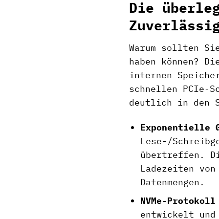
Die überle
Zuverlässi
Warum sollten Si
haben können? Di
internen Speiche
schnellen PCIe-S
deutlich in den 
Exponentielle 
Lese-/Schreibg
übertreffen. D
Ladezeiten von
Datenmengen.
NVMe-Protokoll
entwickelt und