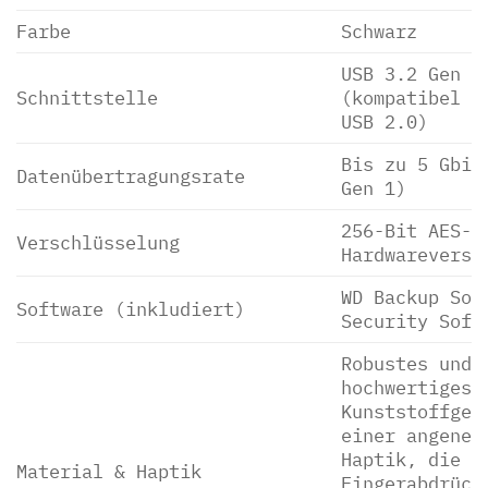
Farbe
Schwarz
USB 3.2 Gen 1
Schnittstelle
(kompatibel m
USB 2.0)
Bis zu 5 Gbit
Datenübertragungsrate
Gen 1)
256-Bit AES-
Verschlüsselung
Hardwareversc
WD Backup Sof
Software (inkludiert)
Security Soft
Robustes und
hochwertiges
Kunststoffgeh
einer angeneh
Haptik, die
Material & Haptik
Fingerabdrück