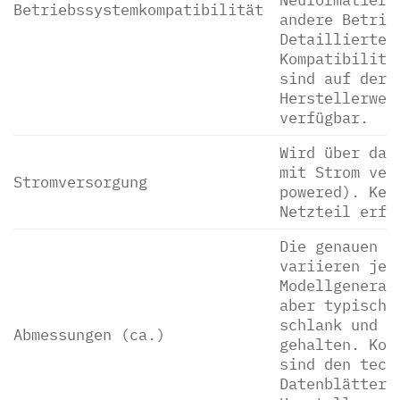
Betriebssystemkompatibilität
andere Betrie
Detaillierte
Kompatibilitä
sind auf der
Herstellerweb
verfügbar.
Wird über das
mit Strom ver
Stromversorgung
powered). Kei
Netzteil erfo
Die genauen A
variieren je 
Modellgenerat
aber typische
schlank und h
Abmessungen (ca.)
gehalten. Kon
sind den tech
Datenblättern