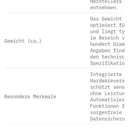
Herstellers z
entnehmen.
Das Gewicht i
optimiert für
und liegt typ
im Bereich vo
Gewicht (ca.)
hundert Gramm
Angaben finde
den technisch
Spezifikation
Integrierte
Hardwareversc
schützt sensi
ohne Leistung
Besondere Merkmale
Automatisiert
Funktionen fü
sorgenfreie
Datensicherun