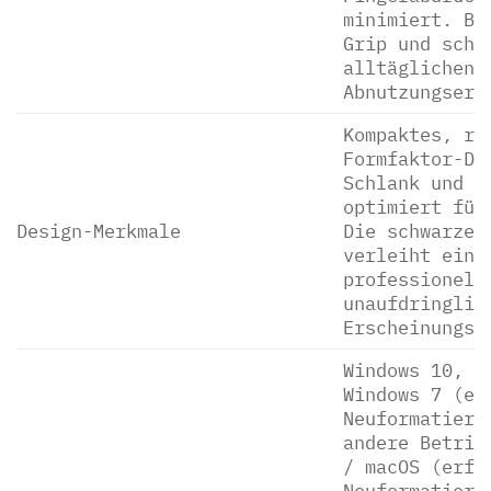
minimiert. Bi
Grip und schü
alltäglichen
Abnutzungsers
Kompaktes, re
Formfaktor-De
Schlank und l
optimiert für
Design-Merkmale
Die schwarze 
verleiht ein
professionell
unaufdringlic
Erscheinungsb
Windows 10, W
Windows 7 (er
Neuformatieru
andere Betrie
/ macOS (erfo
Neuformatieru