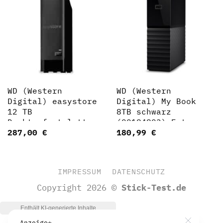
WD (Western
WD (Western
Digital) easystore
Digital) My Book
12 TB
8TB schwarz
Desktopfestplatte,
(00184803) Externe
287,00
€
180,99
€
Schwarz
HDD-Festplatte
IMPRESSUM
DATENSCHUTZ
Copyright 2026 ©
Stick-Test.de
Anzeige*