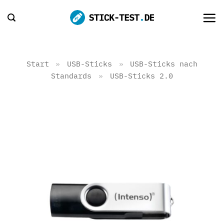
Zum
Inhalt
springen
Start
»
USB-Sticks
»
USB-Sticks nach
Standards
»
USB-Sticks 2.0