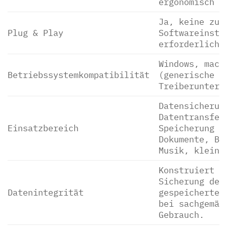
ergonomisch
Ja, keine zus
Plug & Play
Softwareinsta
erforderlich
Windows, macO
Betriebssystemkompatibilität
(generische
Treiberunters
Datensicherun
Datentransfer
Einsatzbereich
Speicherung f
Dokumente, Bi
Musik, kleine
Konstruiert f
Sicherung der
Datenintegrität
gespeicherten
bei sachgemäß
Gebrauch.