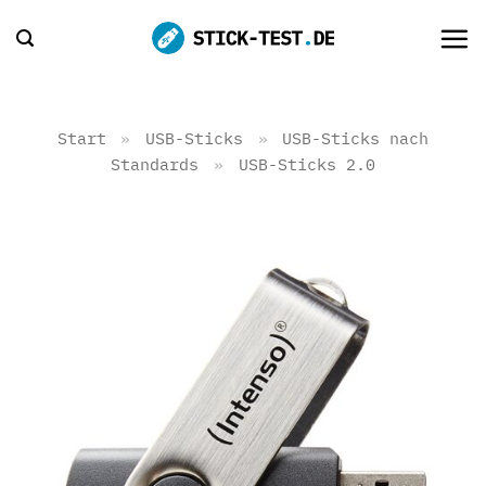
Zum
Inhalt
springen
Start
»
USB-Sticks
»
USB-Sticks nach
Standards
»
USB-Sticks 2.0