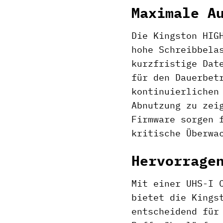
Maximale A
Die Kingston HIG
hohe Schreibbela
kurzfristige Dat
für den Dauerbet
kontinuierlichen
Abnutzung zu zei
Firmware sorgen 
kritische Überwa
Hervorrage
Mit einer UHS-I 
bietet die Kings
entscheidend für