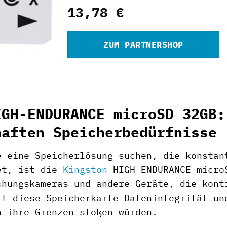
13,78
€
ZUM PARTNERSHOP
IGH-ENDURANCE microSD 32GB:
haften Speicherbedürfnisse
e eine Speicherlösung suchen, die konstan
et, ist die
Kingston
HIGH-ENDURANCE microS
chungskameras und andere Geräte, die kont
rt diese Speicherkarte Datenintegrität un
n ihre Grenzen stoßen würden.