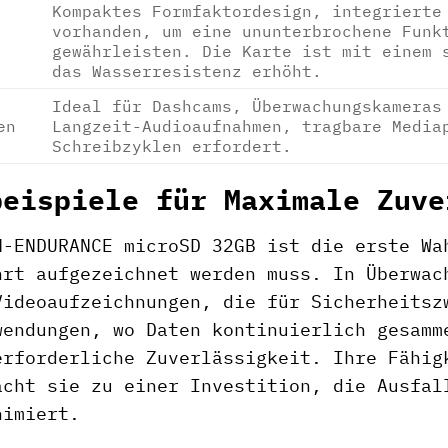
Kompaktes Formfaktordesign, integrierte
vorhanden, um eine ununterbrochene Funk
gewährleisten. Die Karte ist mit einem 
das Wasserresistenz erhöht.
Ideal für Dashcams, Überwachungskameras
en
Langzeit-Audioaufnahmen, tragbare Media
Schreibzyklen erfordert.
beispiele für Maximale Zuve
H-ENDURANCE microSD 32GB ist die erste Wa
hrt aufgezeichnet werden muss. In Überwac
Videoaufzeichnungen, die für Sicherheitsz
wendungen, wo Daten kontinuierlich gesamm
erforderliche Zuverlässigkeit. Ihre Fähig
acht sie zu einer Investition, die Ausfal
nimiert.