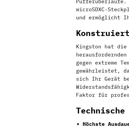
Pufferüberläufe.
microSDXC-Steckp
und ermöglicht I
Konstruier
Kingston hat die
herausfordernden
gegen extreme Te
gewährleistet, d
sich Ihr Gerät b
Widerstandsfähig
Faktor für profe
Technische
Höchste Ausdau