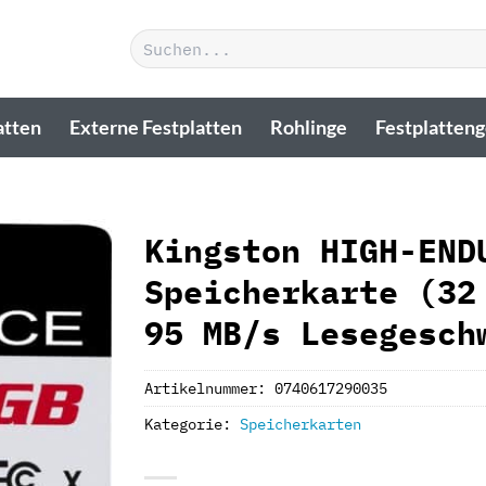
Suchen
nach:
atten
Externe Festplatten
Rohlinge
Festplatten
Kingston HIGH-END
Speicherkarte (32
95 MB/s Lesegesch
Artikelnummer:
0740617290035
Kategorie:
Speicherkarten