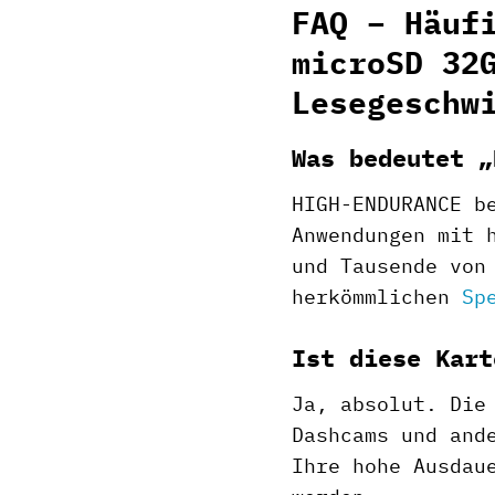
FAQ – Häuf
microSD 32
Lesegeschw
Was bedeutet „
HIGH-ENDURANCE b
Anwendungen mit 
und Tausende von
herkömmlichen
Sp
Ist diese Kart
Ja, absolut. Die
Dashcams und and
Ihre hohe Ausdau