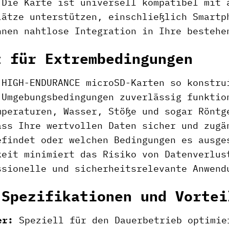
 Die Karte ist universell kompatibel mit 
lätze unterstützen, einschließlich Smartp
hnen nahtlose Integration in Ihre bestehe
t für Extrembedingungen
 HIGH-ENDURANCE microSD-Karten so konstru
 Umgebungsbedingungen zuverlässig funktio
mperaturen, Wasser, Stöße und sogar Röntg
ass Ihre wertvollen Daten sicher und zugä
efindet oder welchen Bedingungen es ausge
keit minimiert das Risiko von Datenverlus
ssionelle und sicherheitsrelevante Anwend
 Spezifikationen und Vortei
er:
Speziell für den Dauerbetrieb optimie