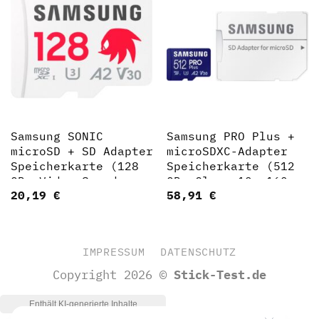
Samsung SONIC
Samsung PRO Plus +
microSD + SD Adapter
microSDXC-Adapter
Speicherkarte (128
Speicherkarte (512
GB, Video Speed
GB, Class 10, 160
20,19
€
58,91
€
Class 30 (V30)/UHS
MB/s
Speed Class 3 (U3),
Lesegeschwindigkeit)
180 MB/s
Lesegeschwindigkeit)
IMPRESSUM
DATENSCHUTZ
Copyright 2026 ©
Stick-Test.de