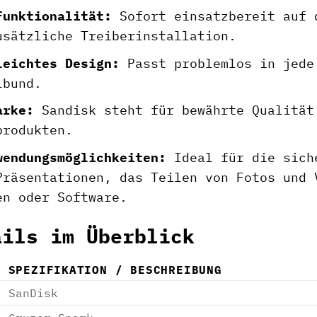
Funktionalität:
Sofort einsatzbereit auf 
usätzliche Treiberinstallation.
leichtes Design:
Passt problemlos in jede
lbund.
arke:
Sandisk steht für bewährte Qualität
produkten.
wendungsmöglichkeiten:
Ideal für die siche
Präsentationen, das Teilen von Fotos und 
en oder Software.
ails im Überblick
SPEZIFIKATION / BESCHREIBUNG
SanDisk