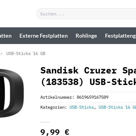
Suchen
nach:
atten
Externe Festplatten
Rohlinge
Festplatten
»
USB-Sticks 16 GB
Sandisk Cruzer Sp
(183538) USB-Stic
Artikelnummer:
0619659167509
Kategorien:
USB-Sticks
,
USB-Sticks 16 G
9,99
€