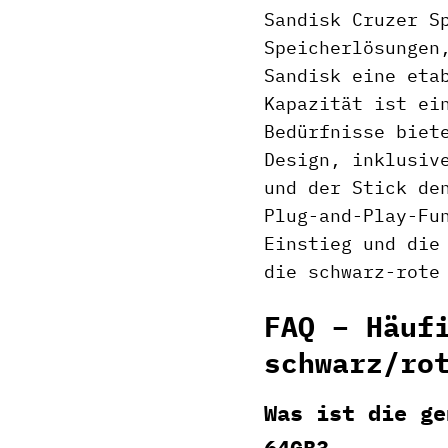
Sandisk Cruzer S
Speicherlösungen
Sandisk eine eta
Kapazität ist ei
Bedürfnisse biet
Design, inklusiv
und der Stick de
Plug-and-Play-Fu
Einstieg und die
die schwarz-rote
FAQ – Häuf
schwarz/ro
Was ist die ge
64GB?