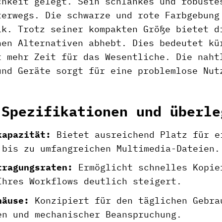
chkeit gelegt. Sein schlankes und robuste
terwegs. Die schwarze und rote Farbgebung
ik. Trotz seiner kompakten Größe bietet d
hen Alternativen abhebt. Dies bedeutet kü
t mehr Zeit für das Wesentliche. Die naht
und Geräte sorgt für eine problemlose Nut
 Spezifikationen und überle
kapazität:
Bietet ausreichend Platz für e
 bis zu umfangreichen Multimedia-Dateien.
tragungsraten:
Ermöglicht schnelles Kopie
Ihres Workflows deutlich steigert.
häuse:
Konzipiert für den täglichen Gebra
en und mechanischer Beanspruchung.