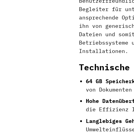
Benutzerfreundli
Begleiter für un
ansprechende Opt
ihn von generisc
Dateien und somi
Betriebssysteme 
Installationen.
Technische
64 GB Speicher
von Dokumenten
Hohe Datenüber
die Effizienz 
Langlebiges Ge
Umwelteinflüss