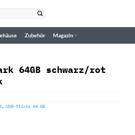
gehäuse
Zubehör
Magazin
ark 64GB schwarz/rot
k
B
,
USB-Sticks 64 GB