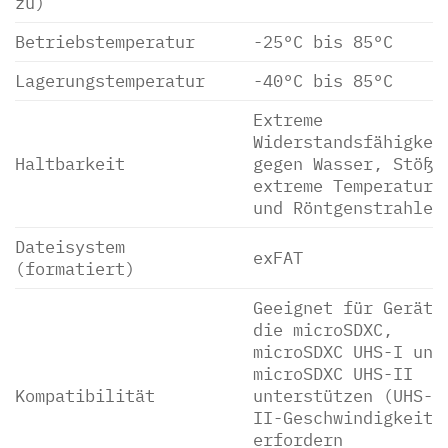
zu)
Betriebstemperatur
-25°C bis 85°C
Lagerungstemperatur
-40°C bis 85°C
Extreme
Widerstandsfähigkei
Haltbarkeit
gegen Wasser, Stöße
extreme Temperature
und Röntgenstrahlen
Dateisystem
exFAT
(formatiert)
Geeignet für Geräte
die microSDXC,
microSDXC UHS-I und
microSDXC UHS-II
Kompatibilität
unterstützen (UHS-
II-Geschwindigkeite
erfordern