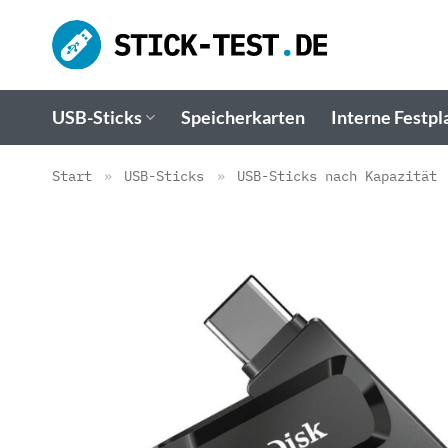
Zum
Inhalt
springen
USB-Sticks
Speicherkarten
Interne Festpl
Start
»
USB-Sticks
»
USB-Sticks nach Kapazität