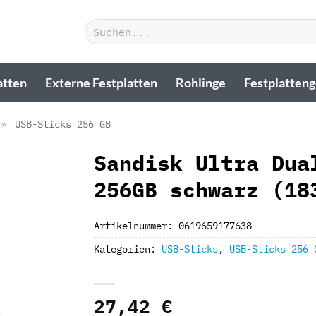
Suchen
nach:
atten
Externe Festplatten
Rohlinge
Festplatten
»
USB-Sticks 256 GB
Sandisk Ultra Dua
256GB schwarz (18
Artikelnummer:
0619659177638
Kategorien:
USB-Sticks
,
USB-Sticks 256 
27,42
€