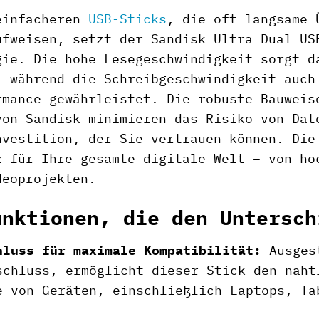
einfacheren
USB-Sticks
, die oft langsame 
ufweisen, setzt der Sandisk Ultra Dual US
gie. Die hohe Lesegeschwindigkeit sorgt d
, während die Schreibgeschwindigkeit auch
rmance gewährleistet. Die robuste Bauweis
von Sandisk minimieren das Risiko von Dat
nvestition, der Sie vertrauen können. Die
z für Ihre gesamte digitale Welt – von ho
deoprojekten.
unktionen, die den Untersch
hluss für maximale Kompatibilität:
Ausgest
schluss, ermöglicht dieser Stick den naht
e von Geräten, einschließlich Laptops, Ta
.