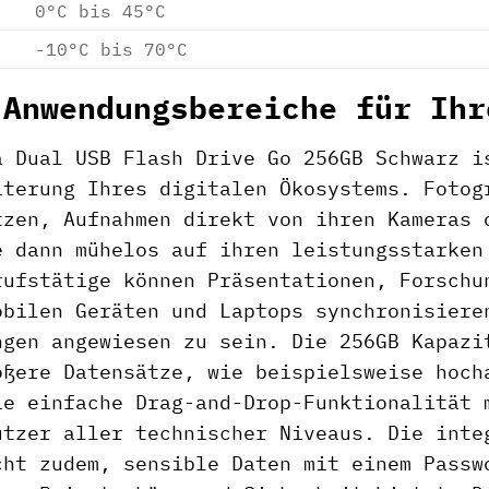
0°C bis 45°C
-10°C bis 70°C
 Anwendungsbereiche für Ihr
a Dual USB Flash Drive Go 256GB Schwarz i
iterung Ihres digitalen Ökosystems. Fotog
tzen, Aufnahmen direkt von ihren Kameras 
e dann mühelos auf ihren leistungsstarken
rufstätige können Präsentationen, Forschu
obilen Geräten und Laptops synchronisiere
ngen angewiesen zu sein. Die 256GB Kapazi
ößere Datensätze, wie beispielsweise hoch
ie einfache Drag-and-Drop-Funktionalität 
utzer aller technischer Niveaus. Die inte
cht zudem, sensible Daten mit einem Passw