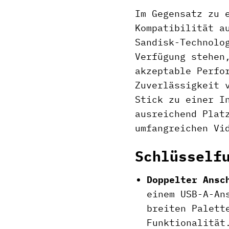
Im Gegensatz zu 
Kompatibilität a
Sandisk-Technolo
Verfügung stehen
akzeptable Perfo
Zuverlässigkeit 
Stick zu einer I
ausreichend Plat
umfangreichen Vi
Schlüsself
Doppelter Ansc
einem USB-A-An
breiten Palett
Funktionalität