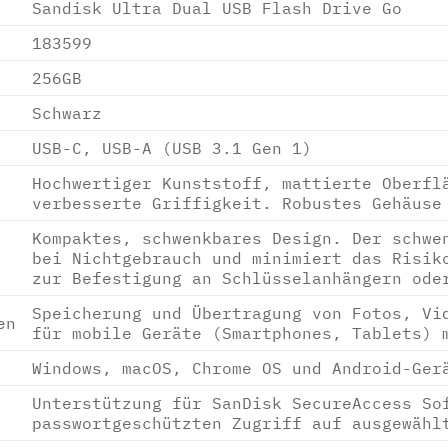
Sandisk Ultra Dual USB Flash Drive Go
183599
256GB
Schwarz
USB-C, USB-A (USB 3.1 Gen 1)
Hochwertiger Kunststoff, mattierte Oberfl
verbesserte Griffigkeit. Robustes Gehäuse
Kompaktes, schwenkbares Design. Der schwe
bei Nichtgebrauch und minimiert das Risik
zur Befestigung an Schlüsselanhängern ode
Speicherung und Übertragung von Fotos, Vi
en
für mobile Geräte (Smartphones, Tablets) 
Windows, macOS, Chrome OS und Android-Ger
Unterstützung für SanDisk SecureAccess So
passwortgeschützten Zugriff auf ausgewähl