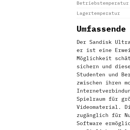
Betriebstemperatur
Lagertemperatur
Umfassende
Der Sandisk Ultr
er ist eine Erwe
Möglichkeit schä
sichern und dies
Studenten und Be
zwischen ihren m
Internetverbindu
Spielraum für gr
Videomaterial. D
zugänglich für N
Software ermögli