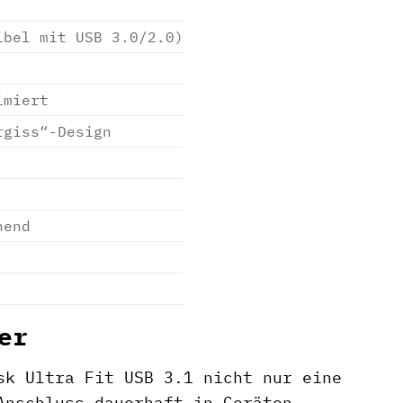
ibel mit USB 3.0/2.0)
imiert
rgiss“-Design
hend
er
k Ultra Fit USB 3.1 nicht nur eine
Anschluss dauerhaft in Geräten