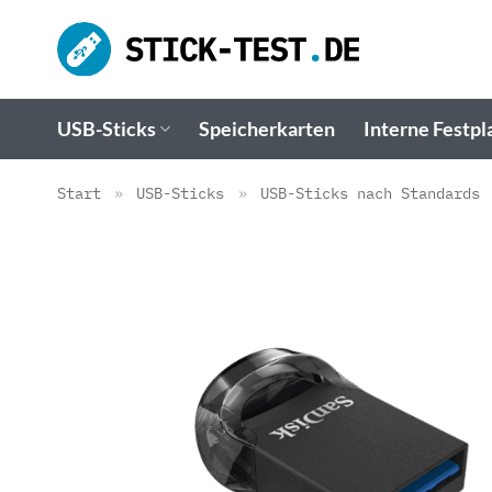
Zum
Inhalt
springen
USB-Sticks
Speicherkarten
Interne Festpl
Start
»
USB-Sticks
»
USB-Sticks nach Standards