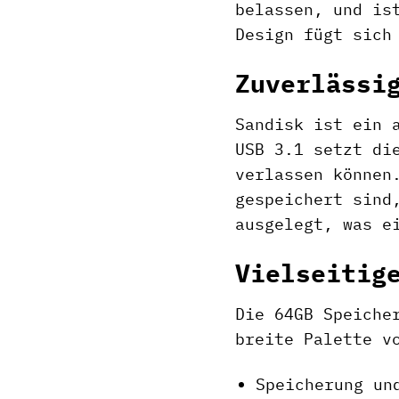
belassen, und is
Design fügt sich
Zuverlässi
Sandisk ist ein 
USB 3.1 setzt di
verlassen können
gespeichert sind
ausgelegt, was e
Vielseitig
Die 64GB Speiche
breite Palette v
Speicherung un