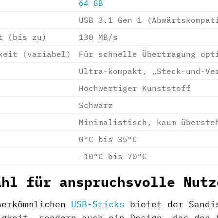
64 GB
USB 3.1 Gen 1 (Abwärtskompat
t (bis zu)
130 MB/s
keit (variabel)
Für schnelle Übertragung opt
Ultra-kompakt, „Steck-und-Ve
Hochwertiger Kunststoff
Schwarz
Minimalistisch, kaum überste
0°C bis 35°C
-10°C bis 70°C
ahl für anspruchsvolle Nutz
herkömmlichen
USB-Sticks
bietet der Sandis
igkeit, sondern auch ein Design, das den 