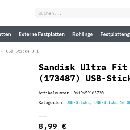
Suchen
nach:
atten
Externe Festplatten
Rohlinge
Festplatten
»
USB-Sticks 3.1
Sandisk Ultra Fit
(173487) USB-Stic
Artikelnummer:
0619659163730
Kategorien:
USB-Sticks
,
USB-Sticks 16 G
8,99
€