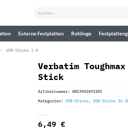
Suchen
nach:
atten
Externe Festplatten
Rohlinge
Festplatten
»
USB-Sticks 2.0
Verbatim Toughmax
Stick
Artikelnummer:
0023942493303
Kategorien:
USB-Sticks
,
USB-Sticks 16 G
6,49
€