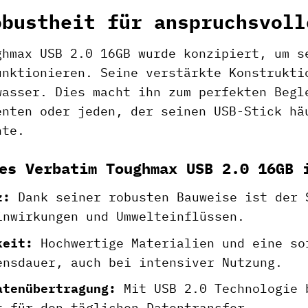
obustheit für anspruchsvoll
ghmax USB 2.0 16GB wurde konzipiert, um s
unktionieren. Seine verstärkte Konstrukti
wasser. Dies macht ihn zum perfekten Begl
enten oder jeden, der seinen USB-Stick hä
hte.
es Verbatim Toughmax USB 2.0 16GB 
z:
Dank seiner robusten Bauweise ist der 
inwirkungen und Umwelteinflüssen.
keit:
Hochwertige Materialien und eine so
ensdauer, auch bei intensiver Nutzung.
atenübertragung:
Mit USB 2.0 Technologie 
t für den täglichen Datentransfer.