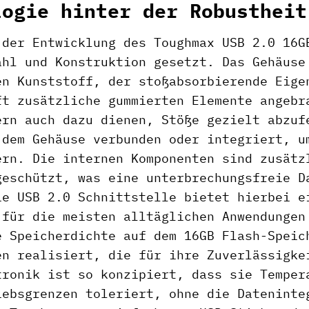
logie hinter der Robustheit
 der Entwicklung des Toughmax USB 2.0 16G
ahl und Konstruktion gesetzt. Das Gehäuse
en Kunststoff, der stoßabsorbierende Eige
ft zusätzliche gummierten Elemente angebr
ern auch dazu dienen, Stöße gezielt abzuf
 dem Gehäuse verbunden oder integriert, u
ern. Die internen Komponenten sind zusätz
geschützt, was eine unterbrechungsfreie D
ie USB 2.0 Schnittstelle bietet hierbei e
 für die meisten alltäglichen Anwendungen
e Speicherdichte auf dem 16GB Flash-Speic
en realisiert, die für ihre Zuverlässigke
tronik ist so konzipiert, dass sie Temper
iebsgrenzen toleriert, ohne die Dateninte