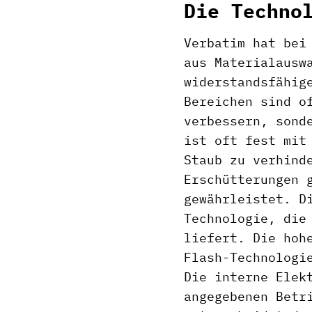
Die Techno
Verbatim hat bei
aus Materialausw
widerstandsfähig
Bereichen sind o
verbessern, sond
ist oft fest mit
Staub zu verhind
Erschütterungen 
gewährleistet. D
Technologie, die
liefert. Die hoh
Flash-Technologi
Die interne Elek
angegebenen Betr