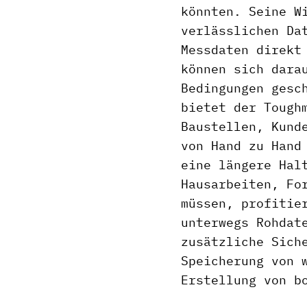
könnten. Seine W
verlässlichen Da
Messdaten direkt
können sich dara
Bedingungen gesc
bietet der Tough
Baustellen, Kund
von Hand zu Hand
eine längere Hal
Hausarbeiten, Fo
müssen, profitie
unterwegs Rohdat
zusätzliche Sich
Speicherung von 
Erstellung von b