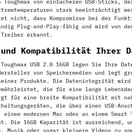
n Toughmax von einfacheren USB-Sticks, de
xtremtemperaturen stark beeinträchtigt we
tet nicht, dass Kompromisse bei der Funkt
ändig Plug-and-Play-fähig und wird von de
 Treiber erkannt.
 und Kompatibilität Ihrer D
 Toughmax USB 2.0 16GB legen Sie Ihre Dat
Hersteller von Speichermedien und legt gr
seiner Produkte. Die Datenintegrität wird
ewährleistet, die für eine lange Lebensda
rgt für eine breite Kompatibilität mit na
rhaltungsgeräten, die über einen USB-Ansc
, einem modernen Mac oder an einem Smart 
nt. Die 16GB Kapazität ist ausreichend, u
s, Musik oder sogar kleinere Videos zu sp