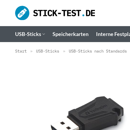
Zum
Inhalt
springen
USB-Sticks
Speicherkarten
Interne Festpl
Start
»
USB-Sticks
»
USB-Sticks nach Standards