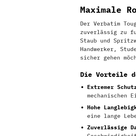
Maximale R
Der Verbatim Tou
zuverlässig zu f
Staub und Spritz
Handwerker, Stud
sicher gehen möc
Die Vorteile d
Extremer Schut
mechanischen E
Hohe Langlebig
eine lange Leb
Zuverlässige D
Geschwindigkei