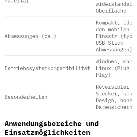
Material
widerstandsfä
Oberfläche
Kompakt, idea
den mobilen
Abmessungen (ca.)
Einsatz (typi
USB-Stick
Abmessungen)
Windows, macO
Betriebssystemkompatibilität
Linux (Plug &
Play)
Reversibler U
Stecker, schi
Besonderheiten
Design, hohe
Datensicherhe
Anwendungsbereiche und
Einsatzmöglichkeiten