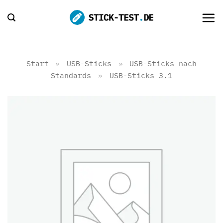
Zum
Inhalt
springen
Start
»
USB-Sticks
»
USB-Sticks nach
Standards
»
USB-Sticks 3.1