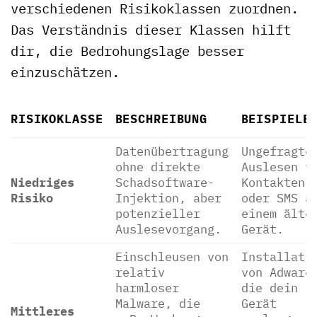
verschiedenen Risikoklassen zuordnen.
Das Verständnis dieser Klassen hilft
dir, die Bedrohungslage besser
einzuschätzen.
RISIKOKLASSE
BESCHREIBUNG
BEISPIELE
Datenübertragung
Ungefragte
ohne direkte
Auslesen v
Niedriges
Schadsoftware-
Kontakten
Risiko
Injektion, aber
oder SMS a
potenzieller
einem älte
Auslesevorgang.
Gerät.
Einschleusen von
Installati
relativ
von Adware
harmloser
die dein
Malware, die
Gerät
Mittleres