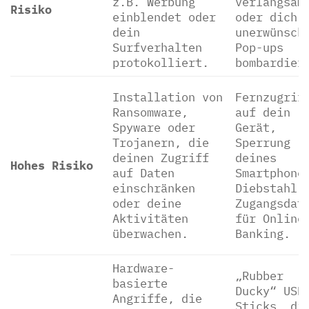
z.B. Werbung
verlangsam
Risiko
einblendet oder
oder dich 
dein
unerwünsch
Surfverhalten
Pop-ups
protokolliert.
bombardier
Installation von
Fernzugrif
Ransomware,
auf dein
Spyware oder
Gerät,
Trojanern, die
Sperrung
deinen Zugriff
deines
Hohes Risiko
auf Daten
Smartphone
einschränken
Diebstahl 
oder deine
Zugangsdat
Aktivitäten
für Online
überwachen.
Banking.
Hardware-
„Rubber
basierte
Ducky“ USB
Angriffe, die
Sticks, di