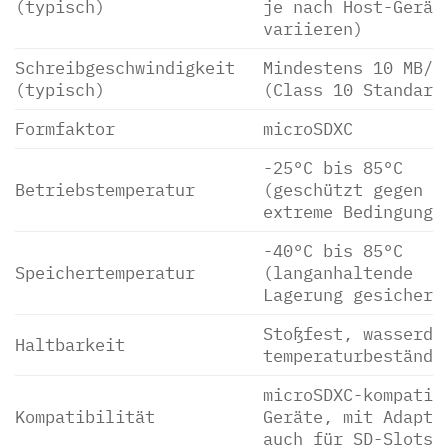
(typisch)
je nach Host-Gerät
variieren)
Schreibgeschwindigkeit
Mindestens 10 MB/s
(typisch)
(Class 10 Standard
Formfaktor
microSDXC
-25°C bis 85°C
Betriebstemperatur
(geschützt gegen
extreme Bedingunge
-40°C bis 85°C
Speichertemperatur
(langanhaltende
Lagerung gesichert
Stoßfest, wasserdi
Haltbarkeit
temperaturbeständi
microSDXC-kompatib
Kompatibilität
Geräte, mit Adapte
auch für SD-Slots