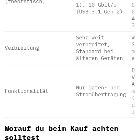
(theoretisch)
1), 10 Gbit/s
Ge
(USB 3.1 Gen 2)
Gb
4/
3/
Sehr weit
Wi
verbreitet,
St
Verbreitung
Standard bei
me
älteren Geräten
se
Da
Vi
Au
Nur Daten- und
Funktionalität
mö
Stromübertragung
(a
de
Im
Worauf du beim Kauf achten
solltest