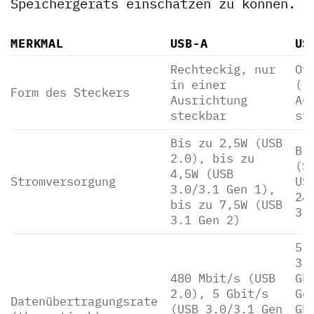
Speichergeräts einschätzen zu können.
MERKMAL
USB-A
US
Rechteckig, nur
Ov
in einer
(i
Form des Steckers
Ausrichtung
Au
steckbar
st
Bis zu 2,5W (USB
Bi
2.0), bis zu
(S
4,5W (USB
Stromversorgung
US
3.0/3.1 Gen 1),
24
bis zu 7,5W (USB
3.
3.1 Gen 2)
5 
3.
480 Mbit/s (USB
Gb
2.0), 5 Gbit/s
Ge
Datenübertragungsrate
(USB 3.0/3.1 Gen
Gb