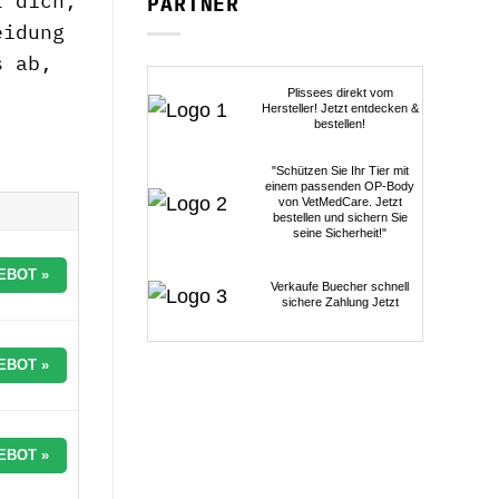
t dich,
PARTNER
eidung
s ab,
Plissees direkt vom
Hersteller! Jetzt entdecken &
bestellen!
"Schützen Sie Ihr Tier mit
einem passenden OP-Body
von VetMedCare. Jetzt
bestellen und sichern Sie
seine Sicherheit!"
EBOT »
Verkaufe Buecher schnell
sichere Zahlung Jetzt
EBOT »
EBOT »