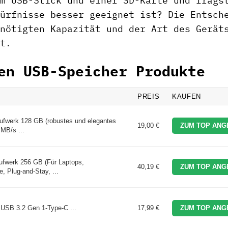
m USB-Stick und einer SD-Karte und frags
ürfnisse besser geeignet ist? Die Entsch
nötigten Kapazität und der Art des Gerät
t.
en USB-Speicher Produkte
PREIS
KAUFEN
aufwerk 128 GB (robustes und elegantes
19,00 €
ZUM TOP ANG
MB/s ...
ufwerk 256 GB (Für Laptops,
40,19 €
ZUM TOP ANG
, Plug-and-Stay, ...
USB 3.2 Gen 1-Type-C ...
17,99 €
ZUM TOP ANG