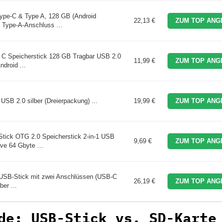
ype-C & Type A, 128 GB (Android
22,13 €
ZUM TOP ANG
Type-A-Anschluss ...
 C Speicherstick 128 GB Tragbar USB 2.0
11,99 €
ZUM TOP ANG
droid ...
SB 2.0 silber (Dreierpackung) ...
19,99 €
ZUM TOP ANG
ick OTG 2.0 Speicherstick 2-in-1 USB
9,69 €
ZUM TOP ANG
ve 64 Gbyte ...
USB-Stick mit zwei Anschlüssen (USB-C
26,19 €
ZUM TOP ANG
er ...
de: USB-Stick vs. SD-Karte