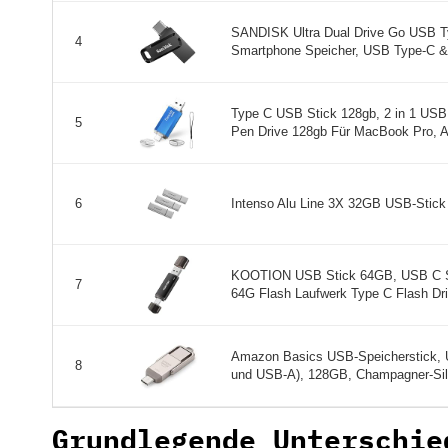
SANDISK Ultra Dual Drive Go USB T
4
Smartphone Speicher, USB Type-C & 
Type C USB Stick 128gb, 2 in 1 USB
5
Pen Drive 128gb Für MacBook Pro, An
Intenso Alu Line 3X 32GB USB-Stick U
6
KOOTION USB Stick 64GB, USB C St
7
64G Flash Laufwerk Type C Flash Dri
Amazon Basics USB-Speicherstick, 
8
und USB-A), 128GB, Champagner-Silb
Grundlegende Unterschie