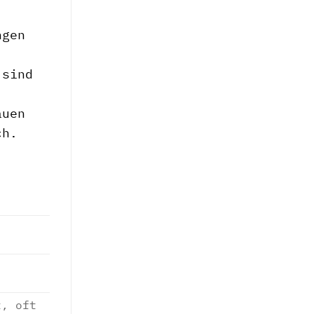
ngen
 sind
auen
ch.
t, oft