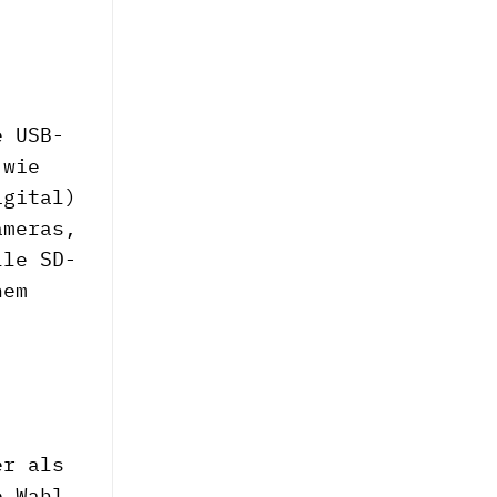
e USB-
 wie
igital)
ameras,
lle SD-
nem
er als
e Wahl.