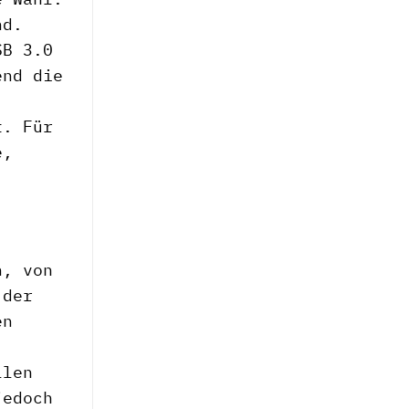
nd.
SB 3.0
end die
t. Für
e,
h, von
 der
en
llen
jedoch