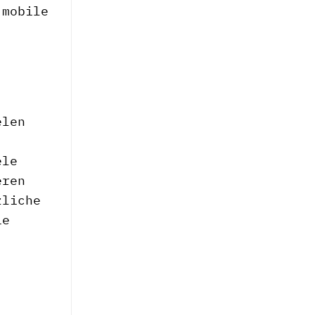
 mobile
elen
ele
eren
zliche
ie