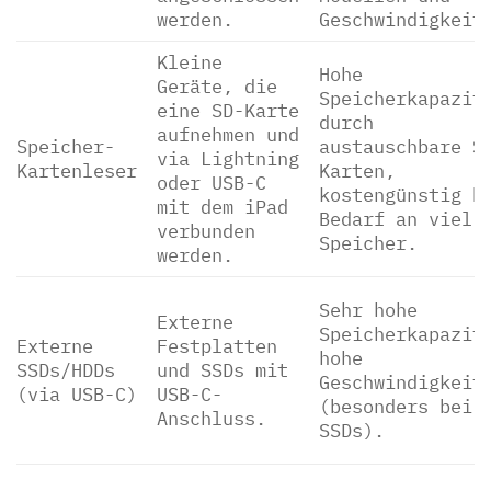
werden.
Geschwindigkeit
Kleine
Hohe
Geräte, die
Speicherkapazit
eine SD-Karte
durch
aufnehmen und
Speicher-
austauschbare S
via Lightning
Kartenleser
Karten,
oder USB-C
kostengünstig b
mit dem iPad
Bedarf an viel
verbunden
Speicher.
werden.
Sehr hohe
Externe
Speicherkapazit
Externe
Festplatten
hohe
SSDs/HDDs
und SSDs mit
Geschwindigkeit
(via USB-C)
USB-C-
(besonders bei
Anschluss.
SSDs).