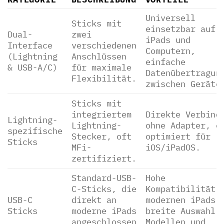
Universell
Sticks mit
einsetzbar auf
Dual-
zwei
iPads und
Interface
verschiedenen
Computern,
(Lightning
Anschlüssen
einfache
& USB-A/C)
für maximale
Datenübertragun
Flexibilität.
zwischen Geräte
Sticks mit
integriertem
Direkte Verbind
Lightning-
Lightning-
ohne Adapter, o
spezifische
Stecker, oft
optimiert für
Sticks
MFi-
iOS/iPadOS.
zertifiziert.
Standard-USB-
Hohe
C-Sticks, die
Kompatibilität 
USB-C
direkt an
modernen iPads,
Sticks
moderne iPads
breite Auswahl 
angeschlossen
Modellen und