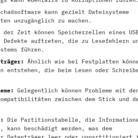
chadsoftware kann gezielt Dateisysteme
aten unzugänglich zu machen.
 der Zeit können Speicherzellen eines US
e Defekte auftreten, die zu Lesefehlern u
ystems führen.
nträger:
Ähnlich wie bei Festplatten könn
en entstehen, die beim Lesen oder Schreib
leme:
Gelegentlich können Probleme mit de
kompatibilitäten zwischen dem Stick und d
e:
Die Partitionstabelle, die Information
t, kann beschädigt werden, was dem
er Datenträger leer oder unpartitioniert 