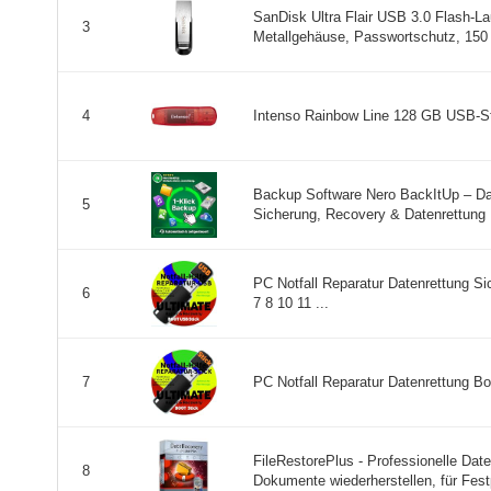
SanDisk Ultra Flair USB 3.0 Flash-L
3
Metallgehäuse, Passwortschutz, 150 
Intenso Rainbow Line 128 GB USB-St
4
Backup Software Nero BackItUp – Da
5
Sicherung, Recovery & Datenrettung | 
PC Notfall Reparatur Datenrettung 
6
7 8 10 11 ...
PC Notfall Reparatur Datenrettung Bo
7
FileRestorePlus - Professionelle Dat
8
Dokumente wiederherstellen, für Festp