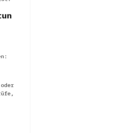
tun
en:
 oder
rüfe,