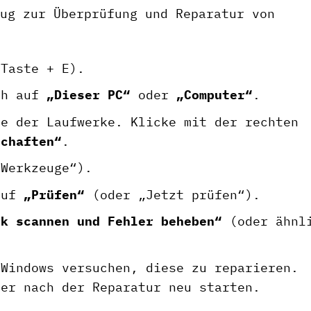
ug zur Überprüfung und Reparatur von
Taste + E).
ch auf
„Dieser PC“
oder
„Computer“
.
te der Laufwerke. Klicke mit der rechten
schaften“
.
Werkzeuge“).
auf
„Prüfen“
(oder „Jetzt prüfen“).
rk scannen und Fehler beheben“
(oder ähnl
 Windows versuchen, diese zu reparieren.
ter nach der Reparatur neu starten.