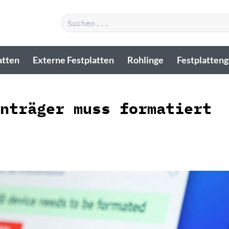
Suchen
nach:
atten
Externe Festplatten
Rohlinge
Festplatten
nträger muss formatiert