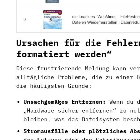
die knackies -WebMinds - FileRestore
9
Dateien Wiederherstellen | Datenrettun
Ursachen für die Fehler
formatiert werden“
Diese frustrierende Meldung kann ver
alltägliche Probleme, die zu einer B
die häufigsten Gründe:
Unsachgemäßes Entfernen:
Wenn du d
„Hardware sicher entfernen“ zu nu
bleiben, was das Dateisystem besc
Stromausfälle oder plötzliches Ab
der Nutzung oder des Schreibvorga