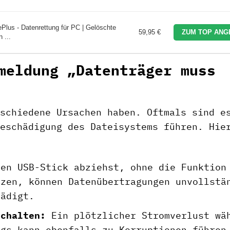
Plus - Datenrettung für PC | Gelöschte
59,95 €
ZUM TOP ANG
 ...
meldung „Datenträger muss
schiedene Ursachen haben. Oftmals sind e
eschädigung des Dateisystems führen. Hie
en USB-Stick abziehst, ohne die Funktion
tzen, können Datenübertragungen unvollstä
hädigt.
schalten:
Ein plötzlicher Stromverlust wä
ngs kann ebenfalls zu Korruptionen führen