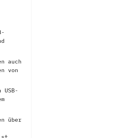
B-
nd
en auch
en von
n USB-
em
en über
ist.