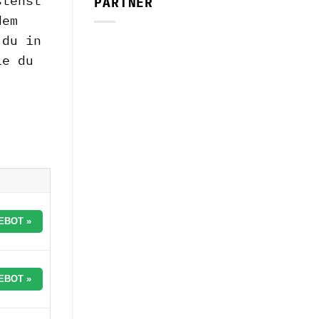
stehst
PARTNER
dem
 du in
ie du
EBOT »
EBOT »