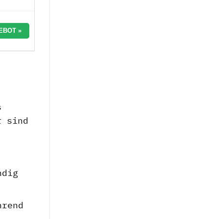
EBOT »
s
r sind
ndig
hrend
.