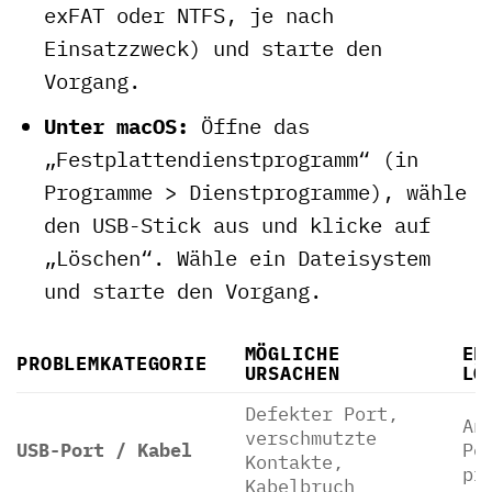
exFAT oder NTFS, je nach
Einsatzzweck) und starte den
Vorgang.
Unter macOS:
Öffne das
„Festplattendienstprogramm“ (in
Programme > Dienstprogramme), wähle
den USB-Stick aus und klicke auf
„Löschen“. Wähle ein Dateisystem
und starte den Vorgang.
MÖGLICHE
ER
PROBLEMKATEGORIE
URSACHEN
LÖ
Defekter Port,
An
verschmutzte
USB-Port / Kabel
Po
Kontakte,
pr
Kabelbruch