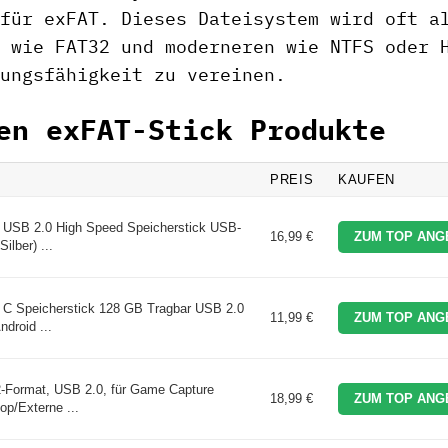
für exFAT. Dieses Dateisystem wird oft a
 wie FAT32 und moderneren wie NTFS oder 
ungsfähigkeit zu vereinen.
en exFAT-Stick Produkte
PREIS
KAUFEN
USB 2.0 High Speed Speicherstick USB-
16,99 €
ZUM TOP ANG
lber) ...
 C Speicherstick 128 GB Tragbar USB 2.0
11,99 €
ZUM TOP ANG
droid ...
-Format, USB 2.0, für Game Capture
18,99 €
ZUM TOP ANG
op/Externe ...