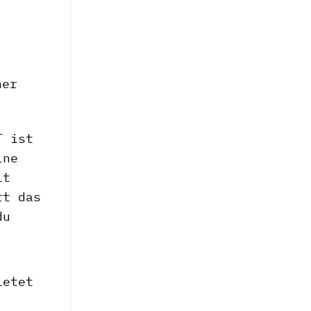
ner
T ist
lne
it
rt das
du
ietet