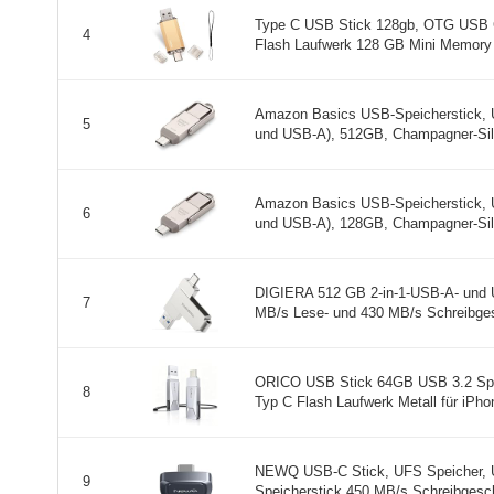
Type C USB Stick 128gb, OTG USB C
4
Flash Laufwerk 128 GB Mini Memory S
Amazon Basics USB-Speicherstick, 
5
und USB-A), 512GB, Champagner-Silb
Amazon Basics USB-Speicherstick, 
6
und USB-A), 128GB, Champagner-Silb
DIGIERA 512 GB 2-in-1-USB-A- und 
7
MB/s Lese- und 430 MB/s Schreibges
ORICO USB Stick 64GB USB 3.2 Spei
8
Typ C Flash Laufwerk Metall für iPhon
NEWQ USB-C Stick, UFS Speicher, U
9
Speicherstick 450 MB/s Schreibgeschw