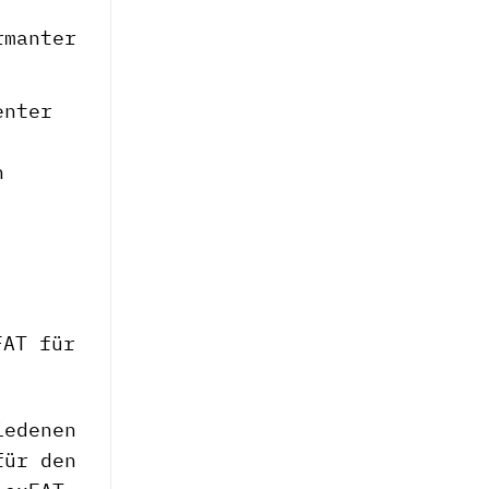
rmanter
enter
n
FAT für
iedenen
für den