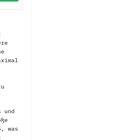
t
ere
ne
aximal
zu
s und
oße
S, was
t