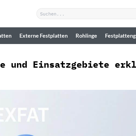
Suchen
nach:
atten
Externe Festplatten
Rohlinge
Festplatten
e und Einsatzgebiete erk