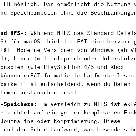
6 EB möglich. Das ermöglicht die Nutzung 
und Speichermedien ohne die Beschränkunge
und HFS+:
Während NTFS das Standard-Datei
FS) für macOS, bietet exFAT eine hervorra
ität. Moderne Versionen von Windows (ab V
rd), Linux (mit entsprechender Unterstütz
konsolen (wie PlayStation 4/5 und Xbox
 können exFAT-formatierte Laufwerke lesen
sbarkeit ist entscheidend, wenn du Daten
stemen austauschen musst.
h-Speichern:
Im Vergleich zu NTFS ist exF
verzichtet auf einige der komplexeren Fun
 Journaling oder Komprimierung. Diese
d und den Schreibaufwand, was besonders b