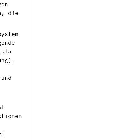
von
n, die
system
gende
ista
ung),
 und
AT
ktionen
ei