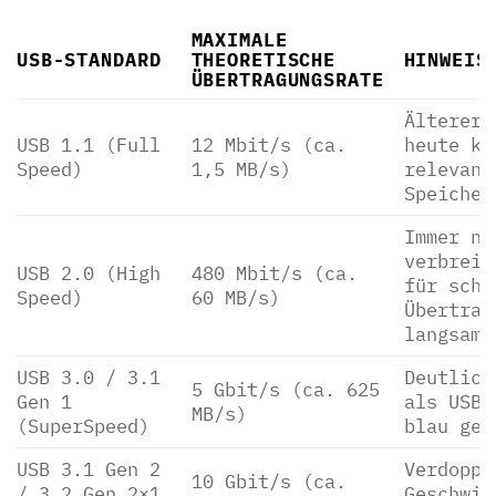
MAXIMALE
USB-STANDARD
THEORETISCHE
HINWEIS
ÜBERTRAGUNGSRATE
Älterer 
USB 1.1 (Full
12 Mbit/s (ca.
heute ka
Speed)
1,5 MB/s)
relevant
Speicher
Immer no
verbreit
USB 2.0 (High
480 Mbit/s (ca.
für schn
Speed)
60 MB/s)
Übertrag
langsam.
USB 3.0 / 3.1
Deutlich
5 Gbit/s (ca. 625
Gen 1
als USB 
MB/s)
(SuperSpeed)
blau gef
USB 3.1 Gen 2
Verdoppe
10 Gbit/s (ca.
/ 3.2 Gen 2×1
Geschwin