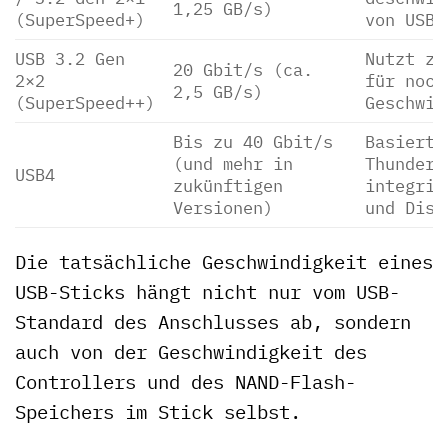
1,25 GB/s)
(SuperSpeed+)
von USB 
USB 3.2 Gen
Nutzt zw
20 Gbit/s (ca.
2×2
für noch
2,5 GB/s)
(SuperSpeed++)
Geschwin
Bis zu 40 Gbit/s
Basiert 
(und mehr in
Thunderb
USB4
zukünftigen
integrie
Versionen)
und Disp
Die tatsächliche Geschwindigkeit eines
USB-Sticks hängt nicht nur vom USB-
Standard des Anschlusses ab, sondern
auch von der Geschwindigkeit des
Controllers und des NAND-Flash-
Speichers im Stick selbst.