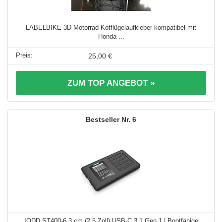
LABELBIKE 3D Motorrad Kotflügelaufkleber kompatibel mit
Honda ...
25,00 €
ZUM TOP ANGEBOT »
6
IODD ST400-6,3 cm (2,5 Zoll) USB-C 3.1 Gen 1 | Bootfähige