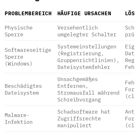
PROBLEMBEREICH
HÄUFIGE URSACHEN
LÖSU
Physische
Versehentlich
Scha
Sperre
umgelegter Schalter
prüf
Systemeinstellungen
Eige
Softwareseitige
(Registrierung,
Date
Sperre
Gruppenrichtlinien),
Regi
(Windows)
Dateisystemfehler
Fehl
Unsachgemäßes
Fehl
Beschädigtes
Entfernen,
Form
Dateisystem
Stromausfall während
(cle
Schreibvorgang
Schadsoftware hat
Anti
Malware-
Zugriffsrechte
Form
Infektion
manipuliert
(cle