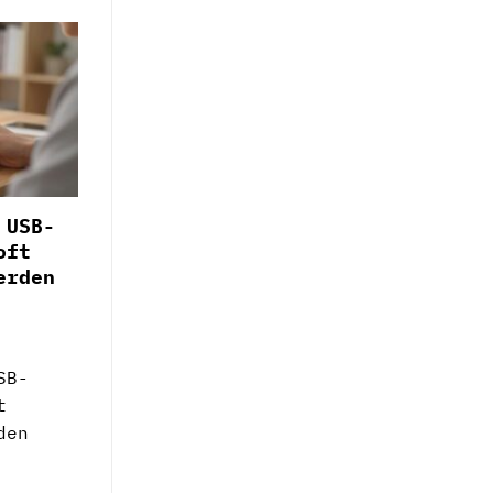
 USB-
oft
erden
SB-
t
den