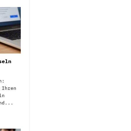
seln
n:
 Ihren
ln
nd...