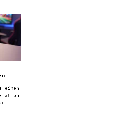
en
e einen
Station
zu