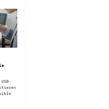
le
 USB-
rtieren
sible